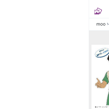
moo
1