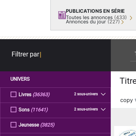
PUBLICATIONS EN SÉRIE
Toutes les annonces
(433)
Annonces du jour
(227)
re
Filtrer par
Titr
UNIVERS
Livres
(36363)
2 sous-univers
copy
Sons
(11641)
2 sous-univers
Jeunesse
(3825)