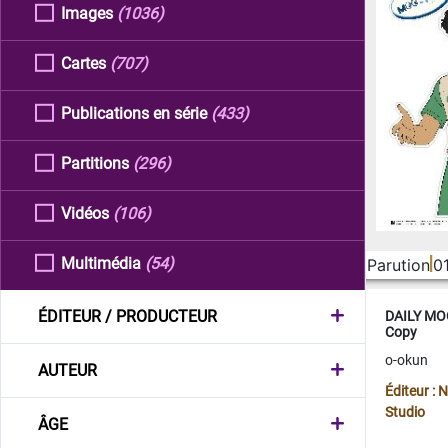
Images
(1036)
Cartes
(707)
Publications en série
(433)
Partitions
(296)
Vidéos
(106)
Multimédia
(54)
Parution
0
ÉDITEUR / PRODUCTEUR
DAILY MOO
Copy
o-okun
AUTEUR
Éditeur :
Studio
ÂGE