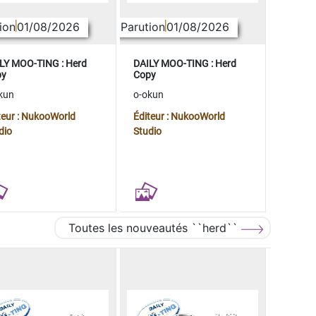
ion
01/08/2026
Parution
01/08/2026
LY MOO-TING : Herd
DAILY MOO-TING : Herd
py
Copy
kun
o-okun
teur : NukooWorld
Éditeur : NukooWorld
dio
Studio
Toutes les nouveautés ``herd``