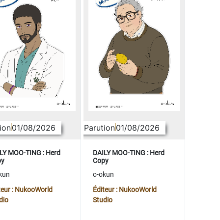
ion
01/08/2026
Parution
01/08/2026
LY MOO-TING : Herd
DAILY MOO-TING : Herd
py
Copy
kun
o-okun
teur : NukooWorld
Éditeur : NukooWorld
dio
Studio