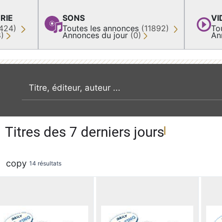
RIE
SONS
VI
424)
Toutes les annonces
(11892)
To
8)
Annonces du jour
(0)
An
recherche par mot clé
Titres des 7 derniers jours
copy
14 résultats