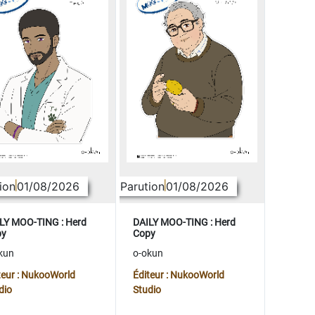
ion
01/08/2026
Parution
01/08/2026
LY MOO-TING : Herd
DAILY MOO-TING : Herd
py
Copy
kun
o-okun
teur : NukooWorld
Éditeur : NukooWorld
dio
Studio