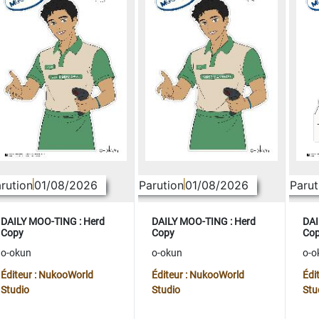
rution
01/08/2026
Parution
01/08/2026
Parut
DAILY MOO-TING : Herd
DAILY MOO-TING : Herd
DAI
Copy
Copy
Co
o-okun
o-okun
o-o
Éditeur : NukooWorld
Éditeur : NukooWorld
Édi
Studio
Studio
Stu