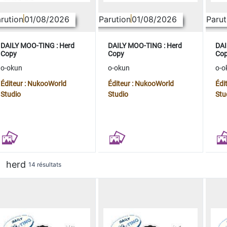
rution
01/08/2026
Parution
01/08/2026
Parut
DAILY MOO-TING : Herd
DAILY MOO-TING : Herd
DAI
Copy
Copy
Co
o-okun
o-okun
o-o
Éditeur : NukooWorld
Éditeur : NukooWorld
Édi
Studio
Studio
Stu
herd
14 résultats