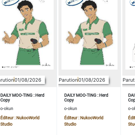
rution
01/08/2026
Parution
01/08/2026
Parut
DAILY MOO-TING : Herd
DAILY MOO-TING : Herd
DAI
Copy
Copy
Co
o-okun
o-okun
o-o
Éditeur : NukooWorld
Éditeur : NukooWorld
Édi
Studio
Studio
Stu