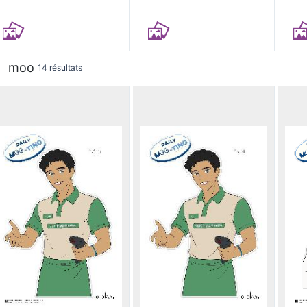
moo
14 résultats