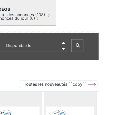
DÉOS
utes les annonces
(108)
nonces du jour
(0)
recherche par date

Toutes les nouveautés ``copy``