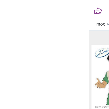
moo
1