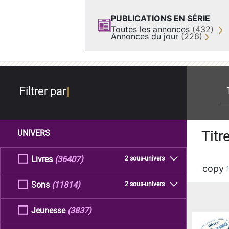
PUBLICATIONS EN SÉRIE
Toutes les annonces
(432)
Annonces du jour
(226)
re
Filtrer par
Titr
UNIVERS
Livres
(36407)
2 sous-univers
copy
Sons
(11814)
2 sous-univers
Jeunesse
(3837)