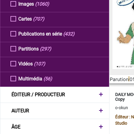
Images
(1060)
Cartes
(707)
Publications en série
(432)
Partitions
(297)
Vidéos
(107)
Multimédia
(56)
Parution
0
ÉDITEUR / PRODUCTEUR
DAILY MOO
Copy
o-okun
AUTEUR
Éditeur :
Studio
ÂGE