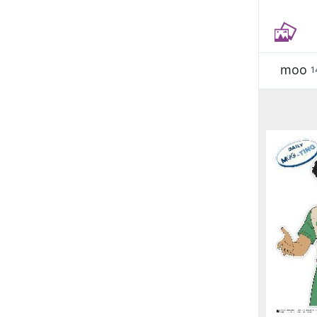
moo
1