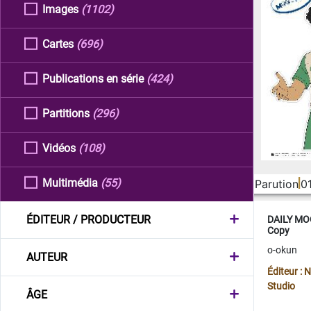
Images
(1102)
Cartes
(696)
Publications en série
(424)
Partitions
(296)
Vidéos
(108)
Multimédia
(55)
Parution
0
ÉDITEUR / PRODUCTEUR
DAILY MOO
Copy
o-okun
AUTEUR
Éditeur :
Studio
ÂGE