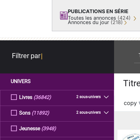
PUBLICATIONS EN SÉRIE
Toutes les annonces
(424)
Annonces du jour
(218)
re
Filtrer par
Titr
UNIVERS
Livres
(36842)
2 sous-univers
copy
Sons
(11892)
2 sous-univers
Jeunesse
(3948)