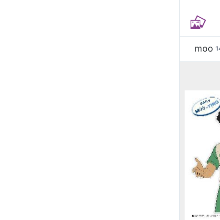
moo
1