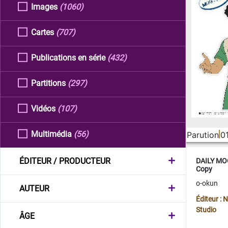
Images
(1060)
Cartes
(707)
Publications en série
(432)
Partitions
(297)
Vidéos
(107)
Multimédia
(56)
Parution
0
ÉDITEUR / PRODUCTEUR
DAILY MOO
Copy
o-okun
AUTEUR
Éditeur :
Studio
ÂGE