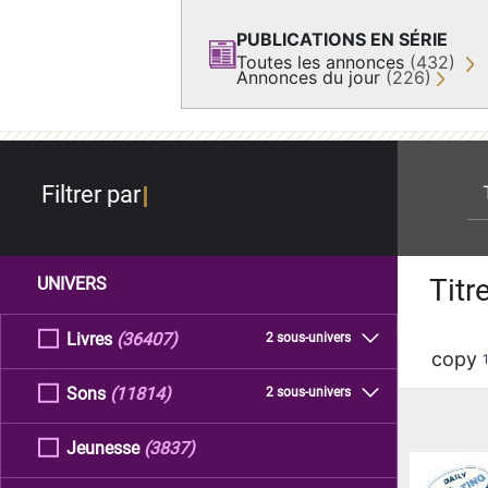
PUBLICATIONS EN SÉRIE
Toutes les annonces
(432)
Annonces du jour
(226)
re
Filtrer par
Titr
UNIVERS
Livres
(36407)
2 sous-univers
copy
Sons
(11814)
2 sous-univers
Jeunesse
(3837)