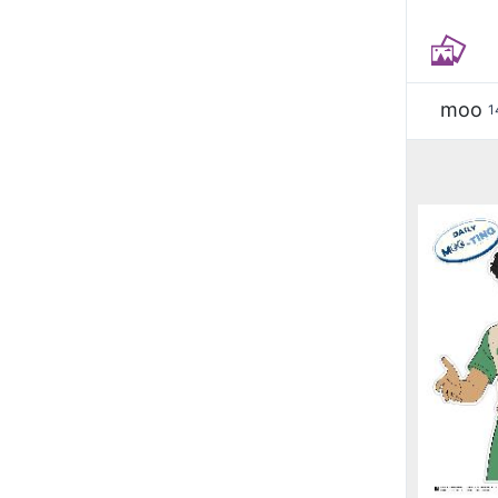
moo
1