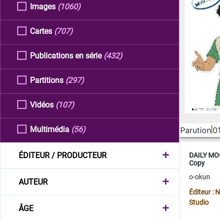
Images
(1060)
Cartes
(707)
Publications en série
(432)
Partitions
(297)
Vidéos
(107)
Multimédia
(56)
Parution
0
ÉDITEUR / PRODUCTEUR
DAILY MOO
Copy
o-okun
AUTEUR
Éditeur :
Studio
ÂGE