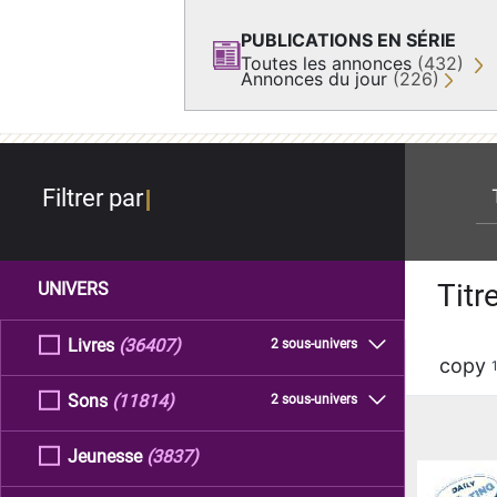
PUBLICATIONS EN SÉRIE
Toutes les annonces
(432)
Annonces du jour
(226)
re
Filtrer par
Titr
UNIVERS
Livres
(36407)
2 sous-univers
copy
Sons
(11814)
2 sous-univers
Jeunesse
(3837)