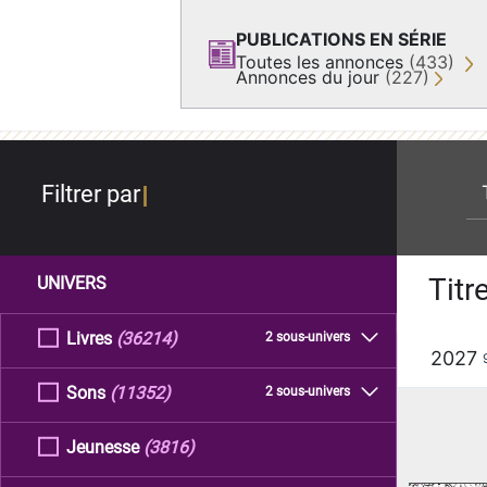
PUBLICATIONS EN SÉRIE
Toutes les annonces
(433)
Annonces du jour
(227)
re
Filtrer par
Titr
UNIVERS
Livres
(36214)
2 sous-univers
2027
Sons
(11352)
2 sous-univers
Jeunesse
(3816)