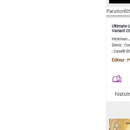
Parution
0
Ultimate 
Variant 
FERME
Hickman 
Deniz
;
Co
;
Caselli 
Juan
;
Mo
Éditeur : 
histoi