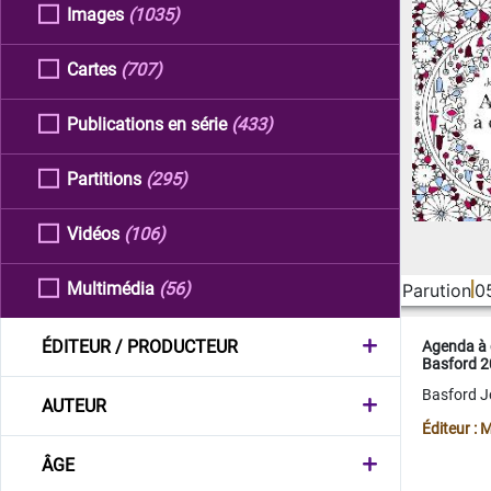
Images
(1035)
Cartes
(707)
Publications en série
(433)
Partitions
(295)
Vidéos
(106)
Multimédia
(56)
Parution
0
ÉDITEUR / PRODUCTEUR
Agenda à 
Basford 
Basford 
AUTEUR
Éditeur :
ÂGE