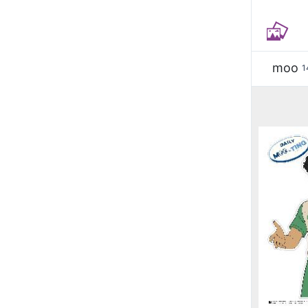
moo
1