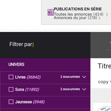
PUBLICATIONS EN SÉRIE
Toutes les annonces
(424)
Annonces du jour
(218)
re
Filtrer par
Titr
UNIVERS
Livres
(36842)
2 sous-univers
copy
Sons
(11892)
2 sous-univers
Jeunesse
(3948)