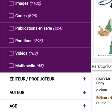
Images
(1102)
Cartes
(696)
Publications en série
(424)
Partitions
(296)
Vidéos
(108)
Multimédia
(55)
Parution
0
ÉDITEUR / PRODUCTEUR
DAILY MOO
Copy
o-okun
AUTEUR
Éditeur :
Studio
ÂGE