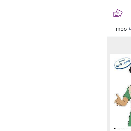
moo
1