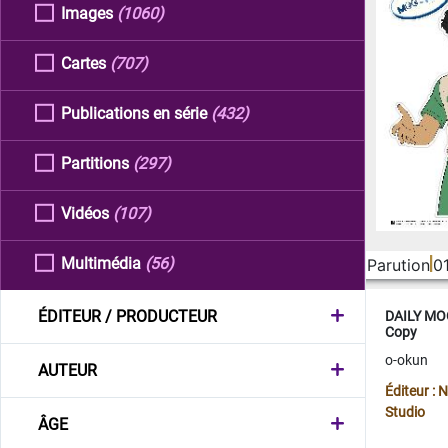
Images
(1060)
Cartes
(707)
Publications en série
(432)
Partitions
(297)
Vidéos
(107)
Multimédia
(56)
Parution
0
ÉDITEUR / PRODUCTEUR
DAILY MOO
Copy
o-okun
AUTEUR
Éditeur :
Studio
ÂGE