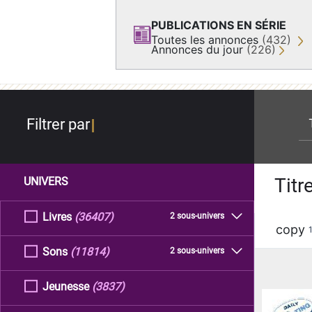
PUBLICATIONS EN SÉRIE
Toutes les annonces
(432)
Annonces du jour
(226)
re
Filtrer par
Titr
UNIVERS
Livres
(36407)
2 sous-univers
copy
Sons
(11814)
2 sous-univers
Jeunesse
(3837)