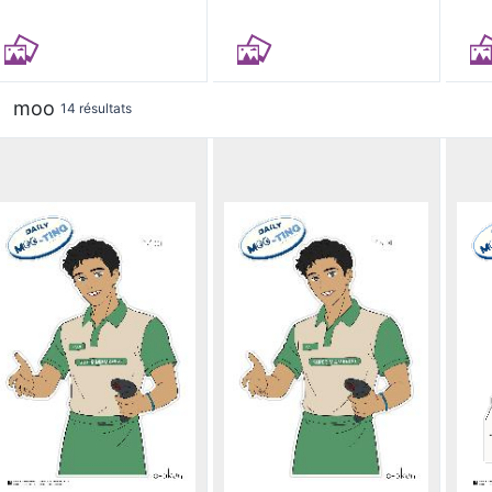
moo
14 résultats