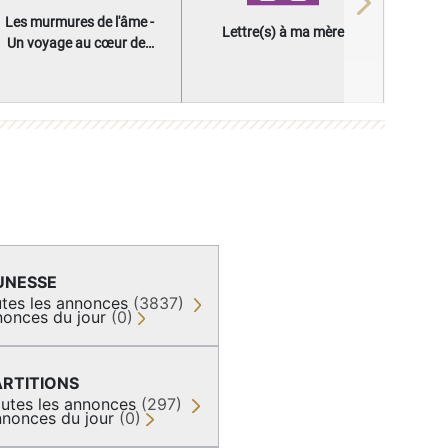
Next
Les murmures de l'âme -
Lettre(s) à ma mère
Un voyage au cœur des
questions qui façonnent
une vie
UNESSE
tes les annonces
(3837)
onces du jour
(0)
ARTITIONS
utes les annonces
(297)
nonces du jour
(0)