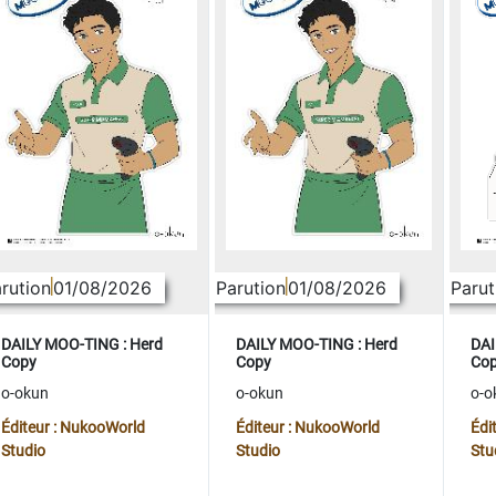
rution
01/08/2026
Parution
01/08/2026
Parut
DAILY MOO-TING : Herd
DAILY MOO-TING : Herd
DAI
Copy
Copy
Co
o-okun
o-okun
o-o
Éditeur : NukooWorld
Éditeur : NukooWorld
Édi
Studio
Studio
Stu