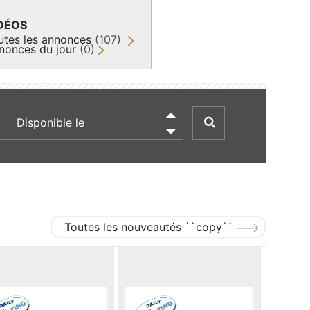
DÉOS
utes les annonces
(107)
nonces du jour
(0)
recherche par date

Toutes les nouveautés ``copy``