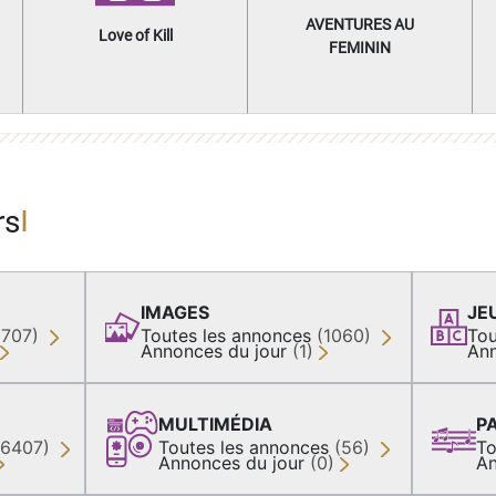
AVENTURES AU
Love of Kill
FEMININ
rs
IMAGES
JE
(707)
Toutes les annonces
(1060)
Tou
Annonces du jour
(1)
Ann
MULTIMÉDIA
P
36407)
Toutes les annonces
(56)
To
Annonces du jour
(0)
An