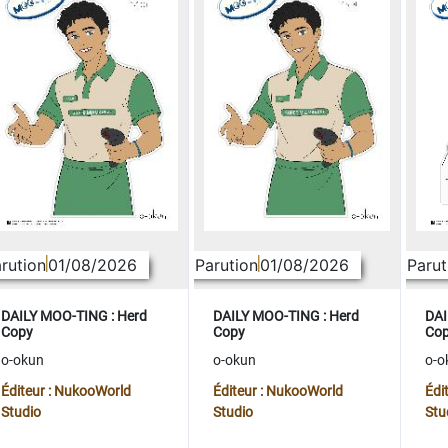
rution
01/08/2026
Parution
01/08/2026
Parut
DAILY MOO-TING : Herd
DAILY MOO-TING : Herd
DAI
Copy
Copy
Co
o-okun
o-okun
o-o
Éditeur : NukooWorld
Éditeur : NukooWorld
Édi
Studio
Studio
Stu