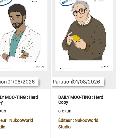
ion
01/08/2026
Parution
01/08/2026
LY MOO-TING : Herd
DAILY MOO-TING : Herd
py
Copy
kun
o-okun
teur : NukooWorld
Éditeur : NukooWorld
dio
Studio