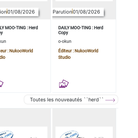
ion
01/08/2026
Parution
01/08/2026
LY MOO-TING : Herd
DAILY MOO-TING : Herd
py
Copy
kun
o-okun
teur : NukooWorld
Éditeur : NukooWorld
dio
Studio
Toutes les nouveautés ``herd``