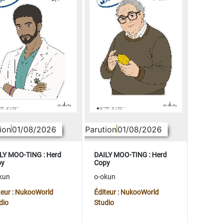
ion
01/08/2026
Parution
01/08/2026
LY MOO-TING : Herd
DAILY MOO-TING : Herd
py
Copy
kun
o-okun
teur : NukooWorld
Éditeur : NukooWorld
dio
Studio