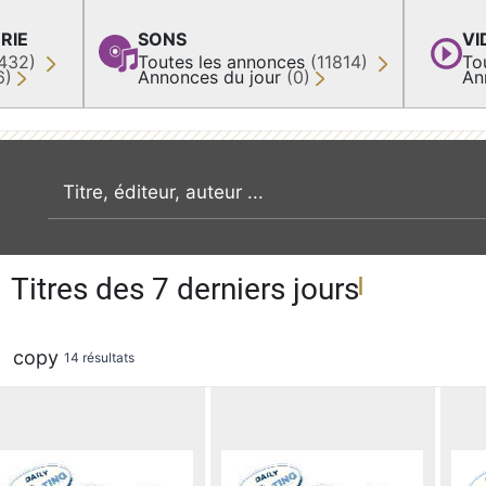
RIE
SONS
VI
432)
Toutes les annonces
(11814)
To
6)
Annonces du jour
(0)
An
recherche par mot clé
Titres des 7 derniers jours
copy
14 résultats