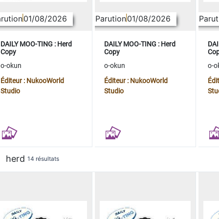
rution
01/08/2026
Parution
01/08/2026
Parut
DAILY MOO-TING : Herd
DAILY MOO-TING : Herd
DAI
Copy
Copy
Co
o-okun
o-okun
o-o
Éditeur : NukooWorld
Éditeur : NukooWorld
Édi
Studio
Studio
Stu
herd
14 résultats