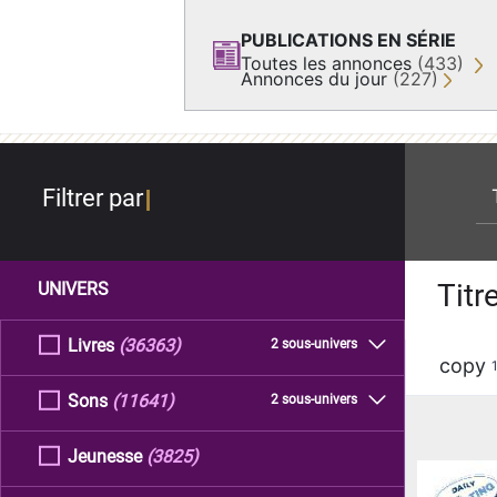
PUBLICATIONS EN SÉRIE
Toutes les annonces
(433)
Annonces du jour
(227)
re
Filtrer par
Titr
UNIVERS
Livres
(36363)
2 sous-univers
copy
Sons
(11641)
2 sous-univers
Jeunesse
(3825)