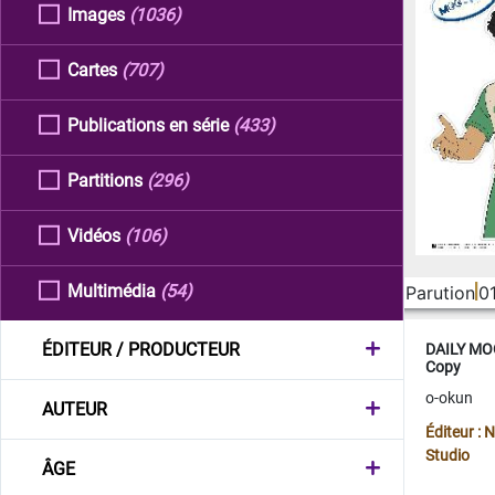
Images
(1036)
Cartes
(707)
Publications en série
(433)
Partitions
(296)
Vidéos
(106)
Multimédia
(54)
Parution
0
ÉDITEUR / PRODUCTEUR
DAILY MOO
Copy
o-okun
AUTEUR
Éditeur :
Studio
ÂGE