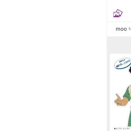
moo
1