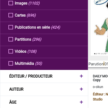
Images
(1102)
Cartes
(696)
Publications en série
(424)
Partitions
(296)
Vidéos
(108)
Multimédia
(55)
Parution
0
ÉDITEUR / PRODUCTEUR
DAILY MOO
Copy
o-okun
AUTEUR
Éditeur :
Studio
ÂGE