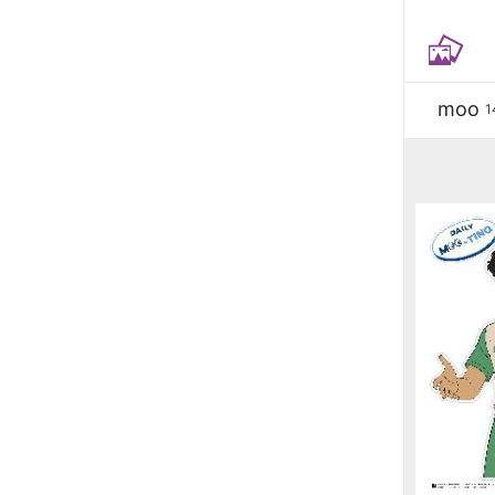
moo
1