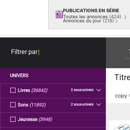
PUBLICATIONS EN SÉRIE
Toutes les annonces
(424)
Annonces du jour
(218)
re
Filtrer par
Titr
UNIVERS
Livres
(36842)
2 sous-univers
copy
Sons
(11892)
2 sous-univers
Jeunesse
(3948)