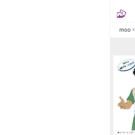
moo
1