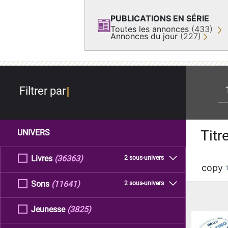
PUBLICATIONS EN SÉRIE
Toutes les annonces
(433)
Annonces du jour
(227)
re
Filtrer par
Titr
UNIVERS
Livres
(36363)
2 sous-univers
copy
Sons
(11641)
2 sous-univers
Jeunesse
(3825)