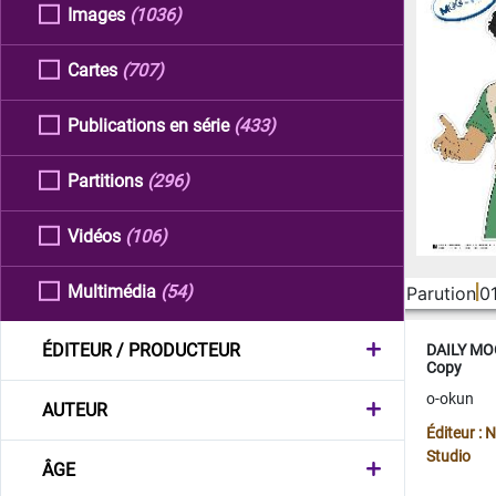
Images
(1036)
Cartes
(707)
Publications en série
(433)
Partitions
(296)
Vidéos
(106)
Multimédia
(54)
Parution
0
ÉDITEUR / PRODUCTEUR
DAILY MOO
Copy
o-okun
AUTEUR
Éditeur :
Studio
ÂGE