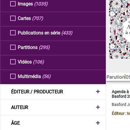
Images
(1035)
Cartes
(707)
Publications en série
(433)
Partitions
(295)
Vidéos
(106)
Multimédia
(56)
Parution
0
ÉDITEUR / PRODUCTEUR
Agenda à 
Basford 
Basford 
AUTEUR
Éditeur :
ÂGE