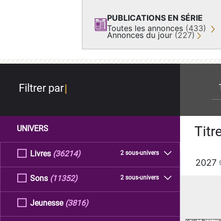
PUBLICATIONS EN SÉRIE
Toutes les annonces
(433)
Annonces du jour
(227)
re
Filtrer par
Titr
UNIVERS
Livres
(36214)
2 sous-univers
2027
Sons
(11352)
2 sous-univers
Jeunesse
(3816)