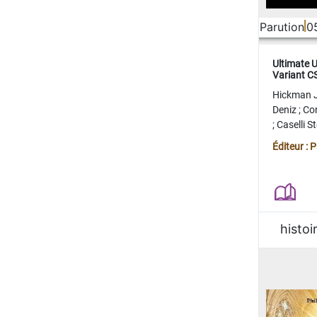
Parution
0
Ultimate 
Variant 
FERME
Hickman 
Deniz
;
Co
;
Caselli 
Juan
;
Mo
Éditeur : 
histoi