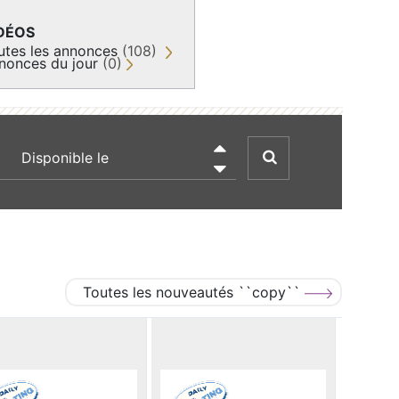
DÉOS
utes les annonces
(108)
nonces du jour
(0)
recherche par date

Toutes les nouveautés ``copy``