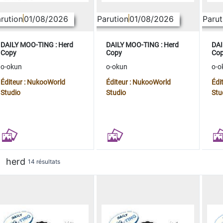
rution
01/08/2026
Parution
01/08/2026
Parut
DAILY MOO-TING : Herd
DAILY MOO-TING : Herd
DAI
Copy
Copy
Co
o-okun
o-okun
o-o
Éditeur : NukooWorld
Éditeur : NukooWorld
Édi
Studio
Studio
Stu
herd
14 résultats