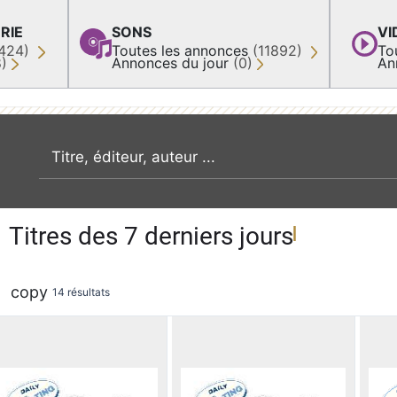
RIE
SONS
VI
424)
Toutes les annonces
(11892)
To
8)
Annonces du jour
(0)
An
recherche par mot clé
Titres des 7 derniers jours
copy
14 résultats