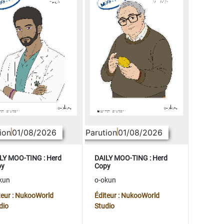
ion
01/08/2026
Parution
01/08/2026
LY MOO-TING : Herd
DAILY MOO-TING : Herd
py
Copy
kun
o-okun
teur : NukooWorld
Éditeur : NukooWorld
dio
Studio