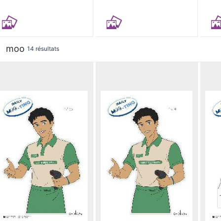
moo
14 résultats