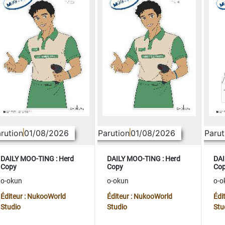
rution
01/08/2026
Parution
01/08/2026
Parut
DAILY MOO-TING : Herd
DAILY MOO-TING : Herd
DAI
Copy
Copy
Co
o-okun
o-okun
o-o
Éditeur : NukooWorld
Éditeur : NukooWorld
Édi
Studio
Studio
Stu