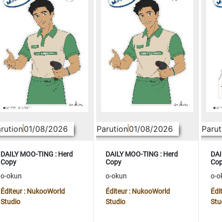
rution
01/08/2026
Parution
01/08/2026
Parut
DAILY MOO-TING : Herd
DAILY MOO-TING : Herd
DAI
Copy
Copy
Co
o-okun
o-okun
o-o
Éditeur : NukooWorld
Éditeur : NukooWorld
Édi
Studio
Studio
Stu