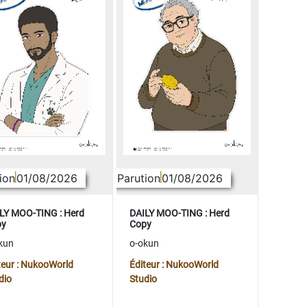
ion
01/08/2026
Parution
01/08/2026
LY MOO-TING : Herd
DAILY MOO-TING : Herd
py
Copy
kun
o-okun
teur : NukooWorld
Éditeur : NukooWorld
dio
Studio