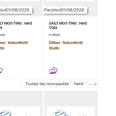
ion
01/08/2026
Parution
01/08/2026
LY MOO-TING : Herd
DAILY MOO-TING : Herd
py
Copy
kun
o-okun
teur : NukooWorld
Éditeur : NukooWorld
dio
Studio
Toutes les nouveautés ``herd``