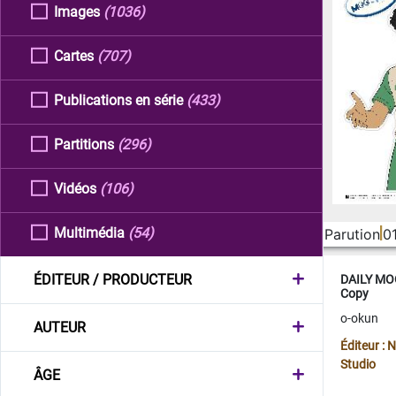
Images
(1036)
Cartes
(707)
Publications en série
(433)
Partitions
(296)
Vidéos
(106)
Multimédia
(54)
Parution
0
ÉDITEUR / PRODUCTEUR
DAILY MOO
Copy
o-okun
AUTEUR
Éditeur :
Studio
ÂGE