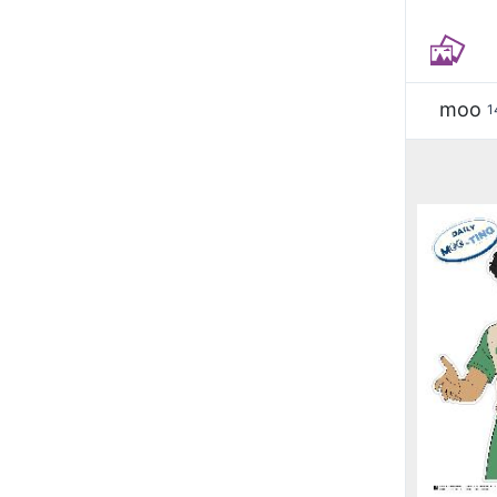
moo
1