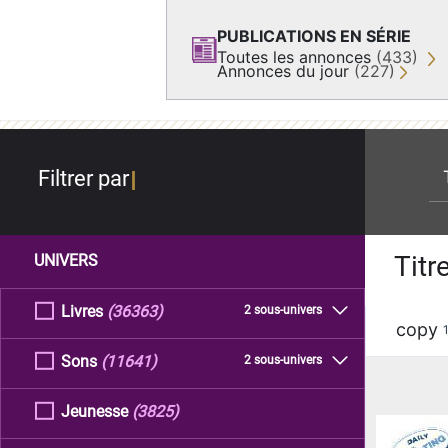
PUBLICATIONS EN SÉRIE
Toutes les annonces
(433)
Annonces du jour
(227)
re
Filtrer par
Titr
UNIVERS
Livres
(36363)
2 sous-univers
copy
Sons
(11641)
2 sous-univers
Jeunesse
(3825)