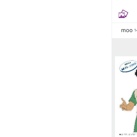
moo
1