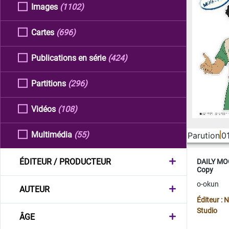
Images
(1102)
Cartes
(696)
Publications en série
(424)
Partitions
(296)
Vidéos
(108)
Multimédia
(55)
Parution
0
ÉDITEUR / PRODUCTEUR
DAILY MOO
Copy
o-okun
AUTEUR
Éditeur :
Studio
ÂGE