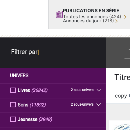
PUBLICATIONS EN SÉRIE
Toutes les annonces
(424)
Annonces du jour
(218)
re
Filtrer par
Titr
UNIVERS
Livres
(36842)
2 sous-univers
copy
Sons
(11892)
2 sous-univers
Jeunesse
(3948)