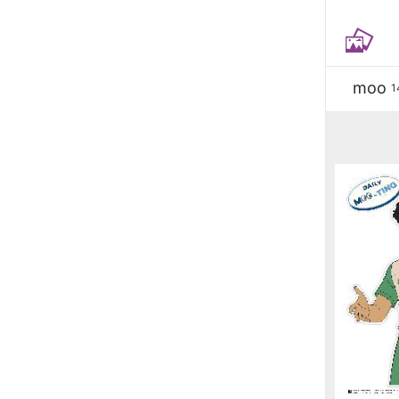
moo
1