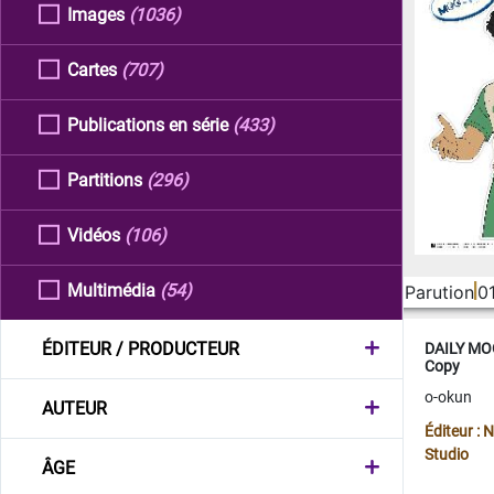
Images
(1036)
Cartes
(707)
Publications en série
(433)
Partitions
(296)
Vidéos
(106)
Multimédia
(54)
Parution
0
ÉDITEUR / PRODUCTEUR
DAILY MOO
Copy
o-okun
AUTEUR
Éditeur :
Studio
ÂGE