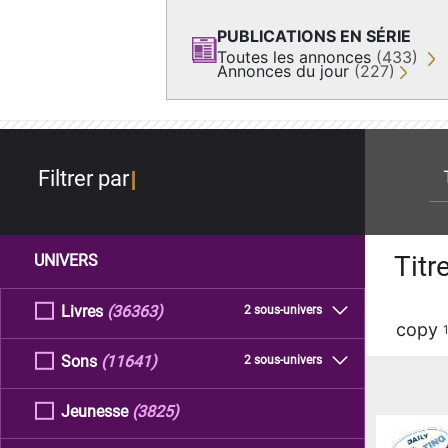
PUBLICATIONS EN SÉRIE
Toutes les annonces
(433)
Annonces du jour
(227)
re
Filtrer par
Titr
UNIVERS
Livres
(36363)
2 sous-univers
copy
Sons
(11641)
2 sous-univers
Jeunesse
(3825)