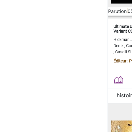
Parution
0
Ultimate 
Variant 
FERME
Hickman 
Deniz
;
Co
;
Caselli 
Juan
;
Mo
Éditeur : 
histoi