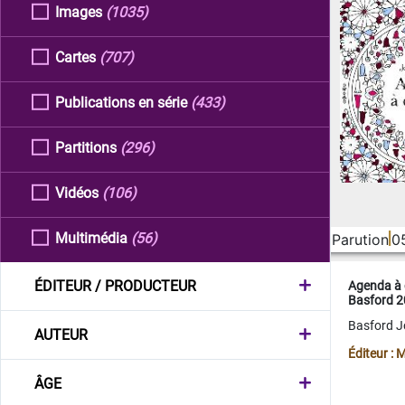
Images
(1035)
Cartes
(707)
Publications en série
(433)
Partitions
(296)
Vidéos
(106)
Multimédia
(56)
Parution
0
ÉDITEUR / PRODUCTEUR
Agenda à 
Basford 
Basford 
AUTEUR
Éditeur :
ÂGE