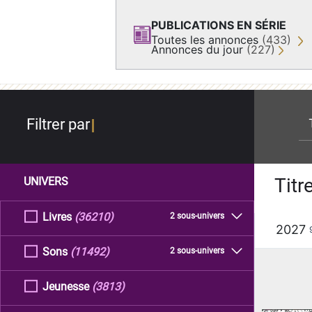
PUBLICATIONS EN SÉRIE
Toutes les annonces
(433)
Annonces du jour
(227)
re
Filtrer par
Titr
UNIVERS
Livres
(36210)
2 sous-univers
2027
Sons
(11492)
2 sous-univers
Jeunesse
(3813)