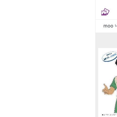
moo
1