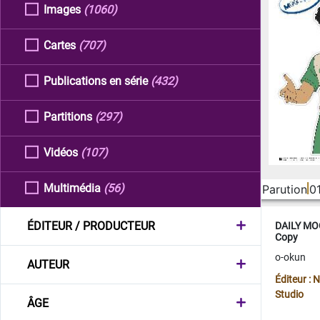
Images
(1060)
Cartes
(707)
Publications en série
(432)
Partitions
(297)
Vidéos
(107)
Multimédia
(56)
Parution
0
ÉDITEUR / PRODUCTEUR
DAILY MOO
Copy
o-okun
AUTEUR
Éditeur :
Studio
ÂGE