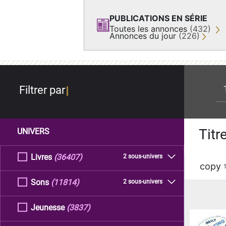
PUBLICATIONS EN SÉRIE
Toutes les annonces
(432)
Annonces du jour
(226)
re
Filtrer par
Titr
UNIVERS
Livres
(36407)
2 sous-univers
copy
Sons
(11814)
2 sous-univers
Jeunesse
(3837)