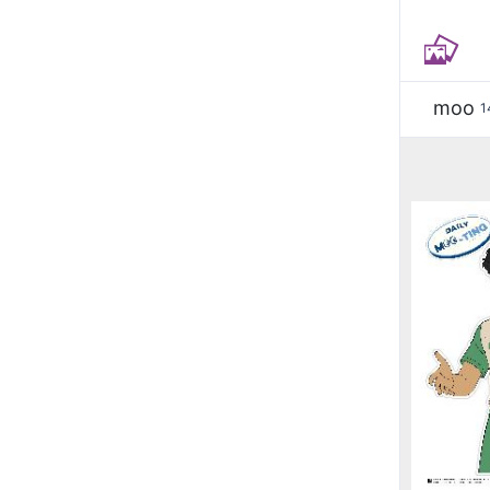
moo
1