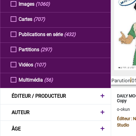
Images
(1060)
Cartes
(707)
Publications en série
(432)
Partitions
(297)
Vidéos
(107)
Multimédia
(56)
Parution
0
ÉDITEUR / PRODUCTEUR
DAILY MOO
Copy
o-okun
AUTEUR
Éditeur :
Studio
ÂGE