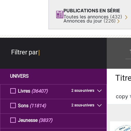
PUBLICATIONS EN SÉRIE
Toutes les annonces
(432)
Annonces du jour
(226)
re
Filtrer par
Titr
UNIVERS
Livres
(36407)
2 sous-univers
copy
Sons
(11814)
2 sous-univers
Jeunesse
(3837)