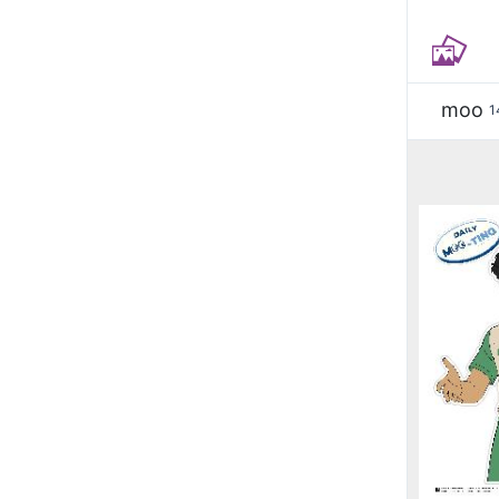
moo
1