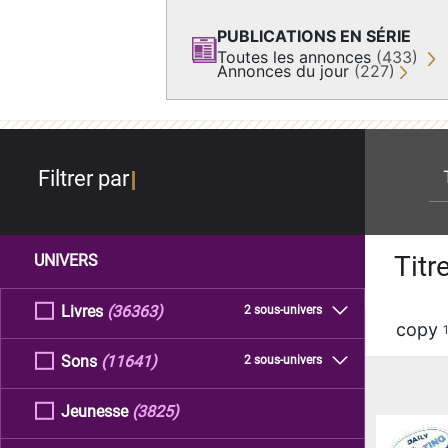
PUBLICATIONS EN SÉRIE
Toutes les annonces
(433)
Annonces du jour
(227)
re
Filtrer par
Titr
UNIVERS
Livres
(36363)
2 sous-univers
copy
Sons
(11641)
2 sous-univers
Jeunesse
(3825)