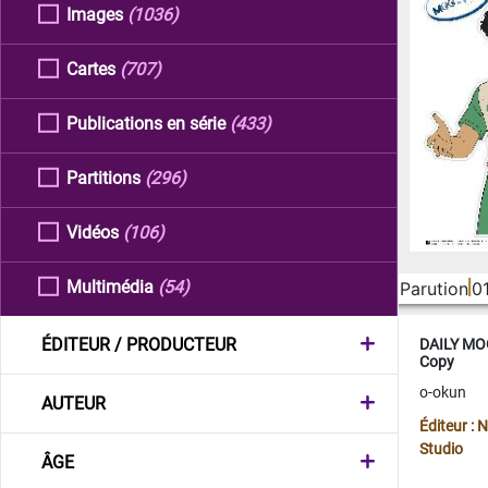
Images
(1036)
Cartes
(707)
Publications en série
(433)
Partitions
(296)
Vidéos
(106)
Multimédia
(54)
Parution
0
ÉDITEUR / PRODUCTEUR
DAILY MOO
Copy
o-okun
AUTEUR
Éditeur :
Studio
ÂGE