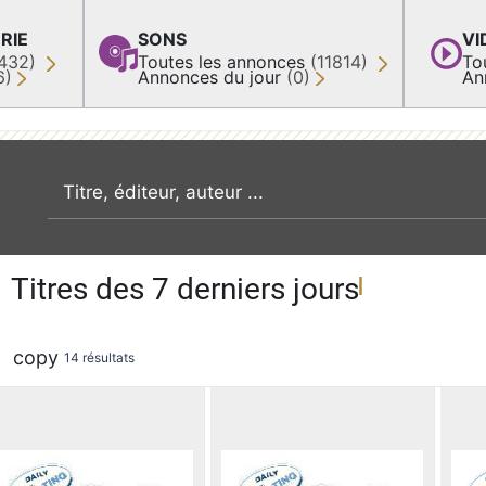
RIE
SONS
VI
432)
Toutes les annonces
(11814)
To
6)
Annonces du jour
(0)
An
recherche par mot clé
Titres des 7 derniers jours
copy
14 résultats