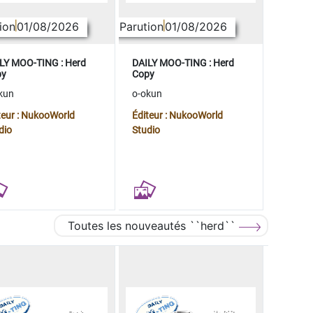
ion
01/08/2026
Parution
01/08/2026
LY MOO-TING : Herd
DAILY MOO-TING : Herd
py
Copy
kun
o-okun
teur : NukooWorld
Éditeur : NukooWorld
dio
Studio
Toutes les nouveautés ``herd``