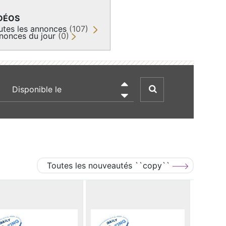
DÉOS
utes les annonces
(107)
nonces du jour
(0)
recherche par date

Toutes les nouveautés ``copy``