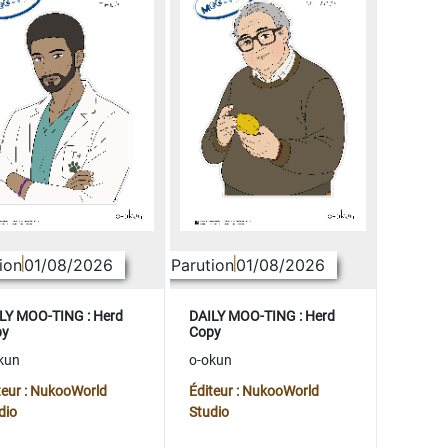
ion
01/08/2026
Parution
01/08/2026
LY MOO-TING : Herd
DAILY MOO-TING : Herd
py
Copy
kun
o-okun
teur : NukooWorld
Éditeur : NukooWorld
dio
Studio