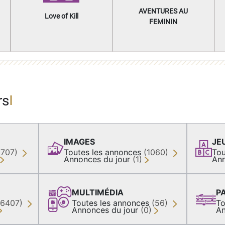
AVENTURES AU
Love of Kill
FEMININ
rs
IMAGES
JE
(707)
Toutes les annonces
(1060)
Tou
Annonces du jour
(1)
Ann
MULTIMÉDIA
P
36407)
Toutes les annonces
(56)
To
Annonces du jour
(0)
An