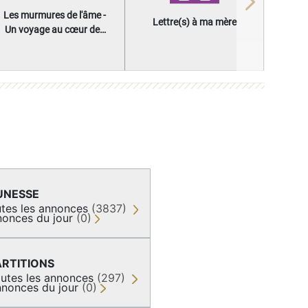
Next
Les murmures de l'âme -
Lettre(s) à ma mère
Un voyage au cœur des
questions qui façonnent
une vie
UNESSE
tes les annonces
(3837)
onces du jour
(0)
ARTITIONS
utes les annonces
(297)
nonces du jour
(0)