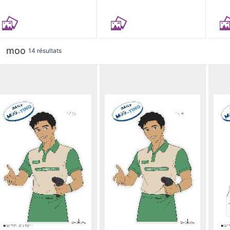
moo
14 résultats