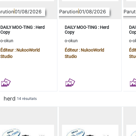
rution
01/08/2026
Parution
01/08/2026
Parut
DAILY MOO-TING : Herd
DAILY MOO-TING : Herd
DAI
Copy
Copy
Co
o-okun
o-okun
o-o
Éditeur : NukooWorld
Éditeur : NukooWorld
Édi
Studio
Studio
Stu
herd
14 résultats