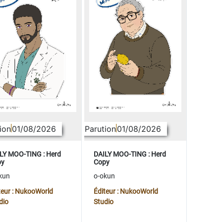
ion
01/08/2026
Parution
01/08/2026
LY MOO-TING : Herd
DAILY MOO-TING : Herd
py
Copy
kun
o-okun
teur : NukooWorld
Éditeur : NukooWorld
dio
Studio