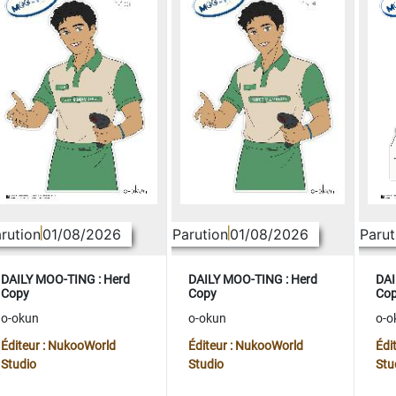
rution
01/08/2026
Parution
01/08/2026
Parut
DAILY MOO-TING : Herd
DAILY MOO-TING : Herd
DAI
Copy
Copy
Co
o-okun
o-okun
o-o
Éditeur : NukooWorld
Éditeur : NukooWorld
Édi
Studio
Studio
Stu