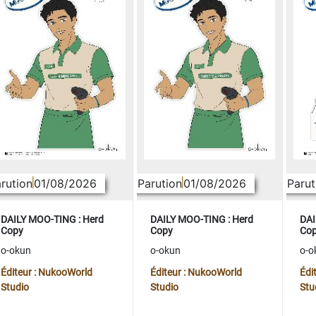
rution
01/08/2026
Parution
01/08/2026
Parut
DAILY MOO-TING : Herd
DAILY MOO-TING : Herd
DAI
Copy
Copy
Co
o-okun
o-okun
o-o
Éditeur : NukooWorld
Éditeur : NukooWorld
Édi
Studio
Studio
Stu