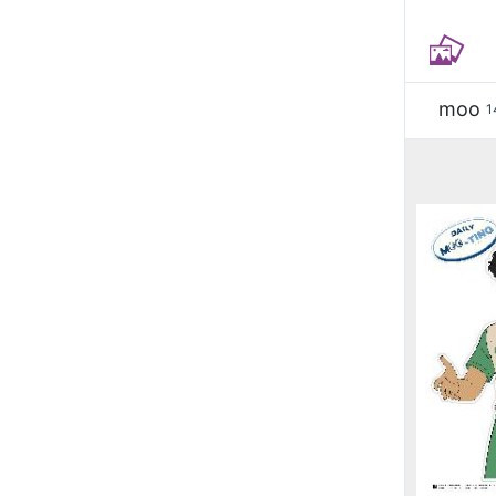
moo
1