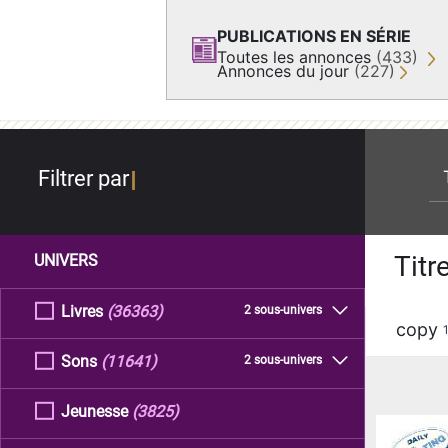
PUBLICATIONS EN SÉRIE
Toutes les annonces
(433)
Annonces du jour
(227)
re
Filtrer par
Titr
UNIVERS
Livres
(36363)
2 sous-univers
copy
Sons
(11641)
2 sous-univers
Jeunesse
(3825)