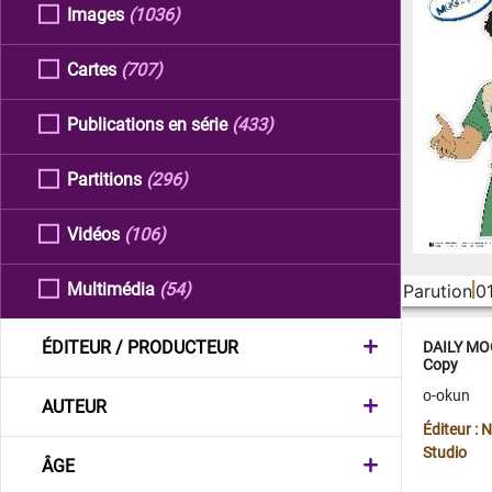
Images
(1036)
Cartes
(707)
Publications en série
(433)
Partitions
(296)
Vidéos
(106)
Multimédia
(54)
Parution
0
ÉDITEUR / PRODUCTEUR
DAILY MOO
Copy
o-okun
AUTEUR
Éditeur :
Studio
ÂGE