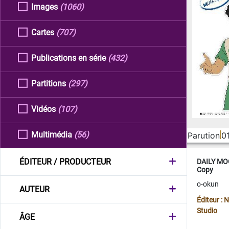
Images
(1060)
Cartes
(707)
Publications en série
(432)
Partitions
(297)
Vidéos
(107)
Multimédia
(56)
Parution
0
ÉDITEUR / PRODUCTEUR
DAILY MOO
Copy
o-okun
AUTEUR
Éditeur :
Studio
ÂGE