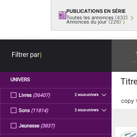
PUBLICATIONS EN SÉRIE
Toutes les annonces
(432)
Annonces du jour
(226)
re
Filtrer par
Titr
UNIVERS
Livres
(36407)
2 sous-univers
copy
Sons
(11814)
2 sous-univers
Jeunesse
(3837)