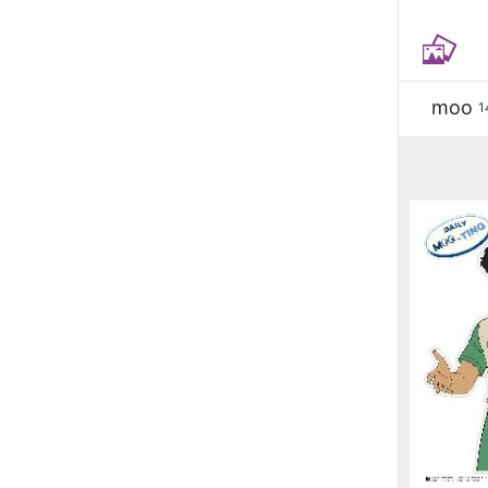
moo
1