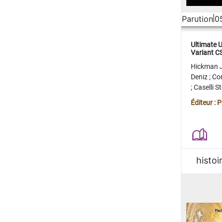
Parution
0
Ultimate 
Variant 
FERME
Hickman 
Deniz
;
Co
;
Caselli 
Juan
;
Mo
Éditeur : 
histoi