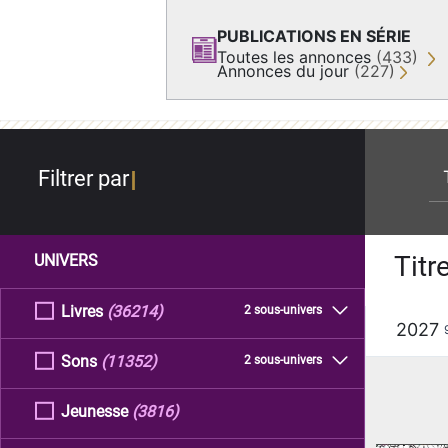
PUBLICATIONS EN SÉRIE
Toutes les annonces
(433)
Annonces du jour
(227)
re
Filtrer par
Titr
UNIVERS
Livres
(36214)
2 sous-univers
2027
Sons
(11352)
2 sous-univers
Jeunesse
(3816)