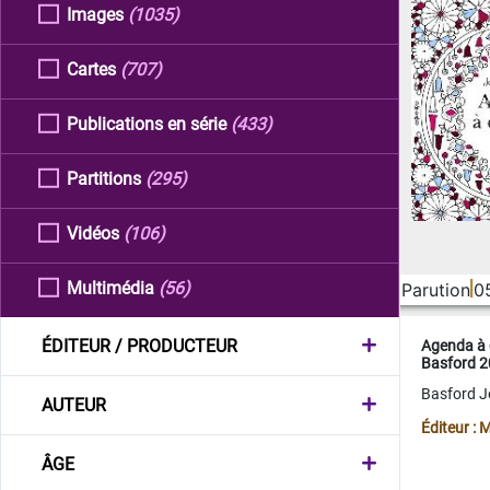
Images
(1035)
Cartes
(707)
Publications en série
(433)
Partitions
(295)
Vidéos
(106)
Multimédia
(56)
Parution
0
ÉDITEUR / PRODUCTEUR
Agenda à 
Basford 
Basford 
AUTEUR
Éditeur :
ÂGE