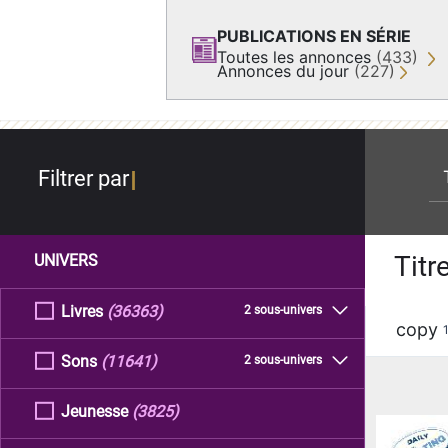
PUBLICATIONS EN SÉRIE
Toutes les annonces
(433)
Annonces du jour
(227)
re
Filtrer par
Titr
UNIVERS
Livres
(36363)
2 sous-univers
copy
Sons
(11641)
2 sous-univers
Jeunesse
(3825)