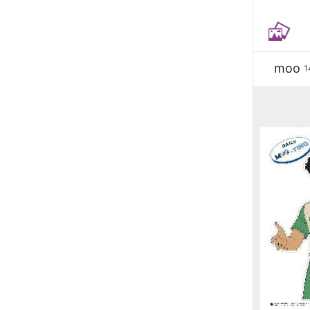
moo
1