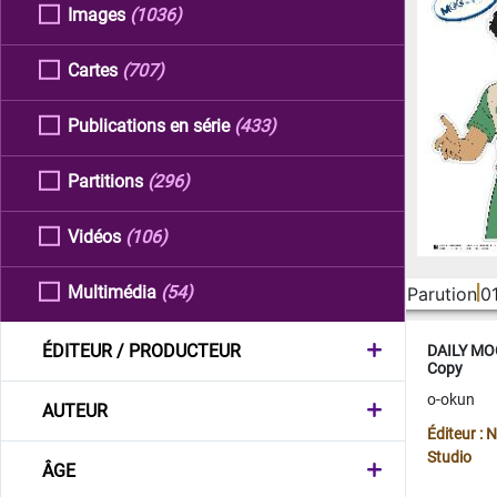
Images
(1036)
Cartes
(707)
Publications en série
(433)
Partitions
(296)
Vidéos
(106)
Multimédia
(54)
Parution
0
ÉDITEUR / PRODUCTEUR
DAILY MOO
Copy
o-okun
AUTEUR
Éditeur :
Studio
ÂGE