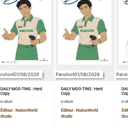
rution
01/08/2026
Parution
01/08/2026
Parut
DAILY MOO-TING : Herd
DAILY MOO-TING : Herd
DAI
Copy
Copy
Co
o-okun
o-okun
o-o
Éditeur : NukooWorld
Éditeur : NukooWorld
Édi
Studio
Studio
Stu