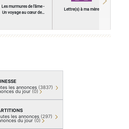
Next
Les murmures de l'âme -
Lettre(s) à ma mère
Un voyage au cœur des
questions qui façonnent
une vie
UNESSE
tes les annonces
(3837)
onces du jour
(0)
ARTITIONS
utes les annonces
(297)
nonces du jour
(0)