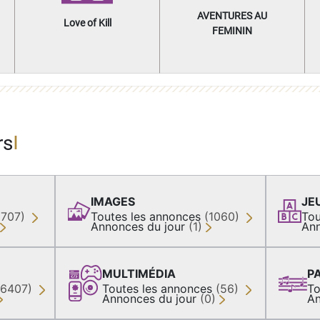
AVENTURES AU
Love of Kill
FEMININ
rs
IMAGES
JE
(707)
Toutes les annonces
(1060)
Tou
Annonces du jour
(1)
Ann
MULTIMÉDIA
P
36407)
Toutes les annonces
(56)
To
Annonces du jour
(0)
An