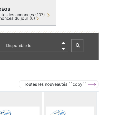
DÉOS
utes les annonces
(107)
nonces du jour
(0)
recherche par date

Toutes les nouveautés ``copy``