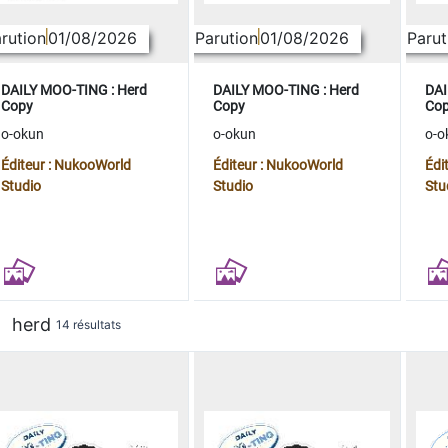
rution
01/08/2026
Parution
01/08/2026
Parut
DAILY MOO-TING : Herd
DAILY MOO-TING : Herd
DAI
Copy
Copy
Co
o-okun
o-okun
o-o
Éditeur : NukooWorld
Éditeur : NukooWorld
Édi
Studio
Studio
Stu
herd
14 résultats