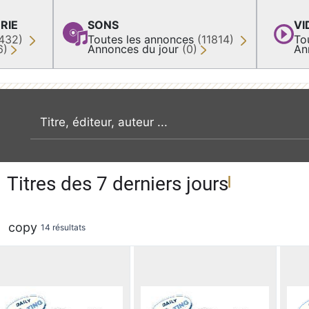
RIE
SONS
VI
432)
Toutes les annonces
(11814)
To
6)
Annonces du jour
(0)
An
recherche par mot clé
Titres des 7 derniers jours
copy
14 résultats