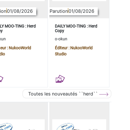
ion
01/08/2026
Parution
01/08/2026
LY MOO-TING : Herd
DAILY MOO-TING : Herd
py
Copy
kun
o-okun
teur : NukooWorld
Éditeur : NukooWorld
dio
Studio
Toutes les nouveautés ``herd``