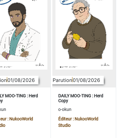
ion
01/08/2026
Parution
01/08/2026
LY MOO-TING : Herd
DAILY MOO-TING : Herd
py
Copy
kun
o-okun
teur : NukooWorld
Éditeur : NukooWorld
dio
Studio