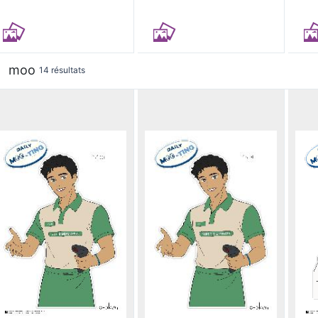
moo
14 résultats