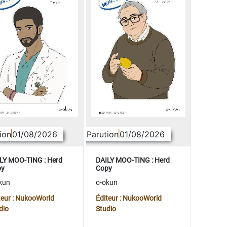
ion
01/08/2026
Parution
01/08/2026
LY MOO-TING : Herd
DAILY MOO-TING : Herd
py
Copy
kun
o-okun
teur : NukooWorld
Éditeur : NukooWorld
dio
Studio