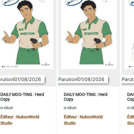
rution
01/08/2026
Parution
01/08/2026
Parut
DAILY MOO-TING : Herd
DAILY MOO-TING : Herd
DAI
Copy
Copy
Co
o-okun
o-okun
o-o
Éditeur : NukooWorld
Éditeur : NukooWorld
Édi
Studio
Studio
Stu