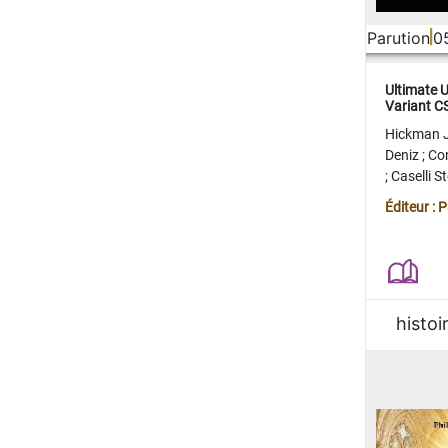
Parution
0
Ultimate 
Variant 
FERME
Hickman 
Deniz
;
Co
;
Caselli 
Juan
;
Mo
Éditeur : 
histoi