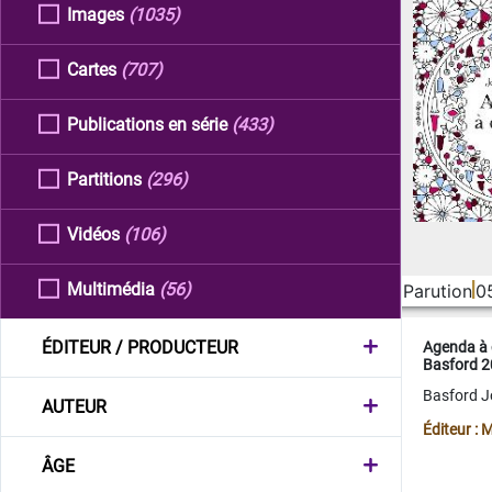
Images
(1035)
Cartes
(707)
Publications en série
(433)
Partitions
(296)
Vidéos
(106)
Multimédia
(56)
Parution
0
ÉDITEUR / PRODUCTEUR
Agenda à 
Basford 
Basford 
AUTEUR
Éditeur :
ÂGE