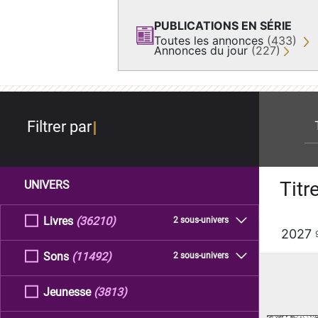
PUBLICATIONS EN SÉRIE
Toutes les annonces
(433)
Annonces du jour
(227)
re
Filtrer par
Titr
UNIVERS
Livres
(36210)
2 sous-univers
2027
Sons
(11492)
2 sous-univers
Jeunesse
(3813)