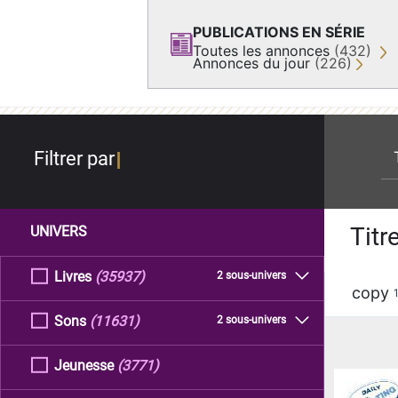
PUBLICATIONS EN SÉRIE
Toutes les annonces
(432)
Annonces du jour
(226)
re
Filtrer par
Titr
UNIVERS
Livres
(35937)
2 sous-univers
copy
Sons
(11631)
2 sous-univers
Jeunesse
(3771)