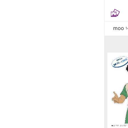
moo
1