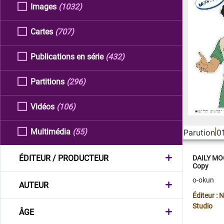
Images
(1032)
Cartes
(707)
Publications en série
(432)
Partitions
(296)
Vidéos
(106)
Multimédia
(55)
Parution
0
ÉDITEUR / PRODUCTEUR
DAILY MOO
Copy
o-okun
AUTEUR
Éditeur :
Studio
ÂGE