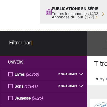
PUBLICATIONS EN SÉRIE
Toutes les annonces
(433)
Annonces du jour
(227)
re
Filtrer par
Titr
UNIVERS
Livres
(36363)
2 sous-univers
copy
Sons
(11641)
2 sous-univers
Jeunesse
(3825)