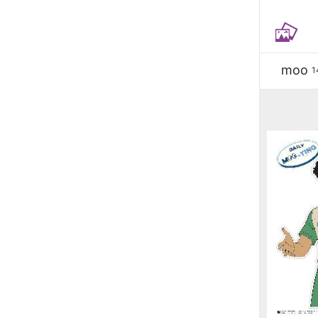
moo
1