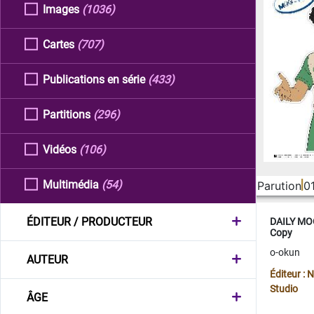
Images
(1036)
Cartes
(707)
Publications en série
(433)
Partitions
(296)
Vidéos
(106)
Multimédia
(54)
Parution
0
ÉDITEUR / PRODUCTEUR
DAILY MOO
Copy
o-okun
AUTEUR
Éditeur :
Studio
ÂGE