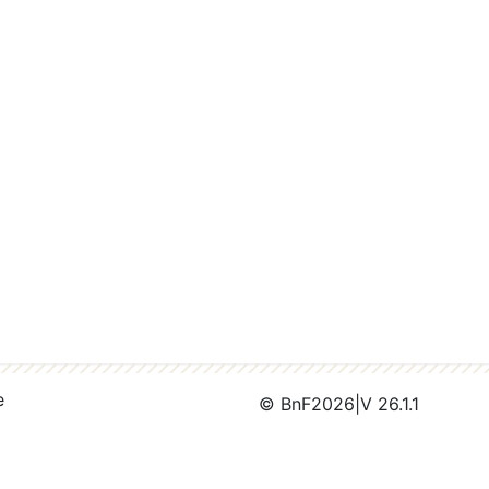
e
© BnF
2026
|
V 26.1.1