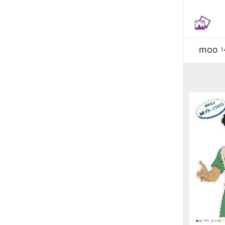
moo
1