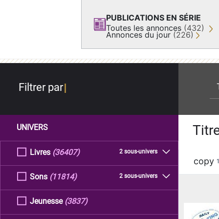
PUBLICATIONS EN SÉRIE
Toutes les annonces
(432)
Annonces du jour
(226)
re
Filtrer par
Titr
UNIVERS
Livres
(36407)
2 sous-univers
copy
Sons
(11814)
2 sous-univers
Jeunesse
(3837)