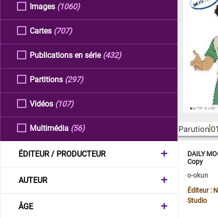
Images
(1060)
Cartes
(707)
Publications en série
(432)
Partitions
(297)
Vidéos
(107)
Multimédia
(56)
Parution
0
ÉDITEUR / PRODUCTEUR
DAILY MOO
Copy
o-okun
AUTEUR
Éditeur :
Studio
ÂGE