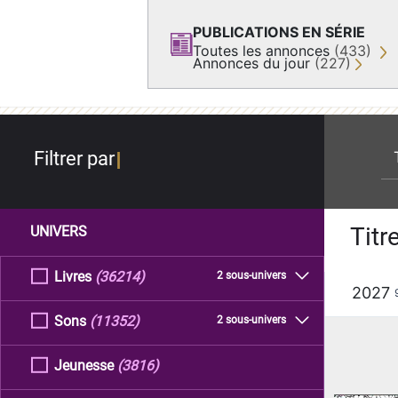
PUBLICATIONS EN SÉRIE
Toutes les annonces
(433)
Annonces du jour
(227)
re
Filtrer par
Titr
UNIVERS
Livres
(36214)
2 sous-univers
2027
Sons
(11352)
2 sous-univers
Jeunesse
(3816)