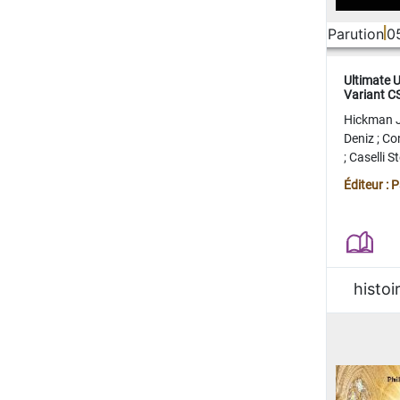
Parution
0
Ultimate 
Variant 
FERME
Hickman 
Deniz
;
Co
;
Caselli 
Juan
;
Mo
Éditeur : 
histoi