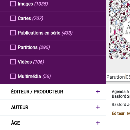
Images
(1035)
Cartes
(707)
Publications en série
(433)
Partitions
(295)
Vidéos
(106)
Multimédia
(56)
Parution
0
ÉDITEUR / PRODUCTEUR
Agenda à 
Basford 
Basford 
AUTEUR
Éditeur :
ÂGE