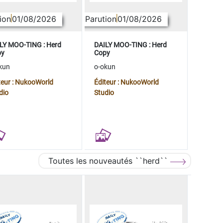
ion
01/08/2026
Parution
01/08/2026
LY MOO-TING : Herd
DAILY MOO-TING : Herd
py
Copy
kun
o-okun
teur : NukooWorld
Éditeur : NukooWorld
dio
Studio
Toutes les nouveautés ``herd``