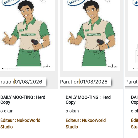
rution
01/08/2026
Parution
01/08/2026
Parut
DAILY MOO-TING : Herd
DAILY MOO-TING : Herd
DAI
Copy
Copy
Co
o-okun
o-okun
o-o
Éditeur : NukooWorld
Éditeur : NukooWorld
Édi
Studio
Studio
Stu