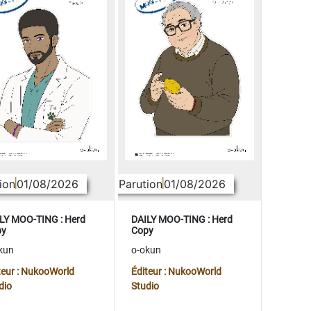
ion
01/08/2026
Parution
01/08/2026
LY MOO-TING : Herd
DAILY MOO-TING : Herd
py
Copy
kun
o-okun
teur : NukooWorld
Éditeur : NukooWorld
dio
Studio