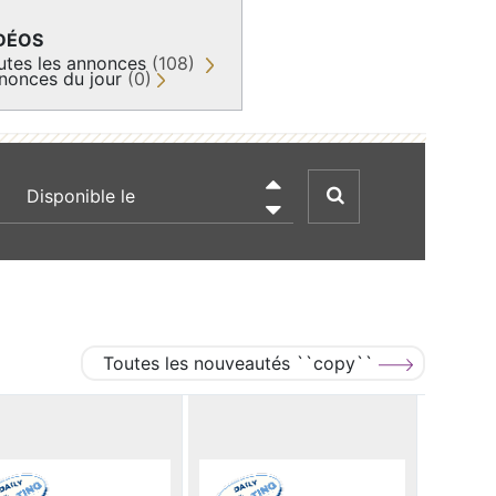
DÉOS
utes les annonces
(108)
nonces du jour
(0)
recherche par date

Toutes les nouveautés ``copy``