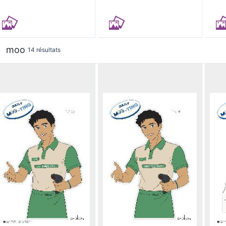
moo
14 résultats