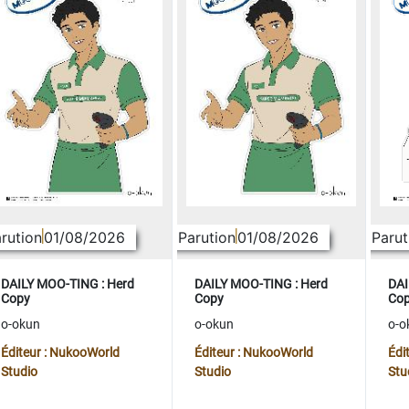
rution
01/08/2026
Parution
01/08/2026
Parut
DAILY MOO-TING : Herd
DAILY MOO-TING : Herd
DAI
Copy
Copy
Co
o-okun
o-okun
o-o
Éditeur : NukooWorld
Éditeur : NukooWorld
Édi
Studio
Studio
Stu