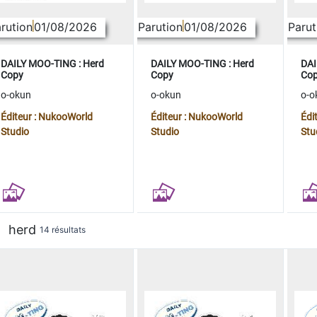
rution
01/08/2026
Parution
01/08/2026
Parut
DAILY MOO-TING : Herd
DAILY MOO-TING : Herd
DAI
Copy
Copy
Co
o-okun
o-okun
o-o
Éditeur : NukooWorld
Éditeur : NukooWorld
Édi
Studio
Studio
Stu
herd
14 résultats