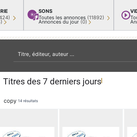
RIE
SONS
VI
424)
Toutes les annonces
(11892)
To
8)
Annonces du jour
(0)
An
recherche par mot clé
Titres des 7 derniers jours
copy
14 résultats