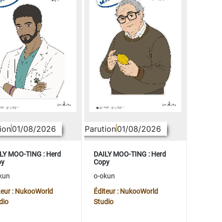
ion
01/08/2026
Parution
01/08/2026
LY MOO-TING : Herd
DAILY MOO-TING : Herd
py
Copy
kun
o-okun
teur : NukooWorld
Éditeur : NukooWorld
dio
Studio