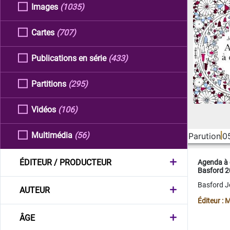
Images
(1035)
Cartes
(707)
Publications en série
(433)
Partitions
(295)
Vidéos
(106)
Multimédia
(56)
Parution
0
ÉDITEUR / PRODUCTEUR
Agenda à 
Basford 
Basford 
AUTEUR
Éditeur :
ÂGE