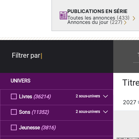
PUBLICATIONS EN SÉRIE
Toutes les annonces
(433)
Annonces du jour
(227)
re
Filtrer par
Titr
UNIVERS
Livres
(36214)
2 sous-univers
2027
Sons
(11352)
2 sous-univers
Jeunesse
(3816)