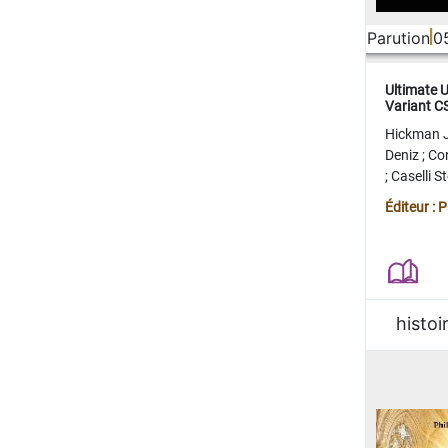
Parution
0
Ultimate 
Variant 
FERME
Hickman 
Deniz
;
Co
;
Caselli 
Juan
;
Mo
Éditeur : 
histoi