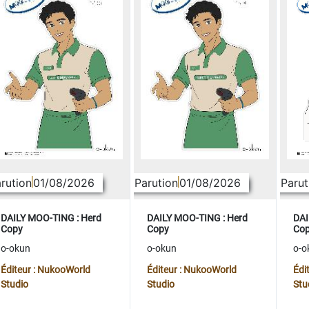
rution
01/08/2026
Parution
01/08/2026
Parut
DAILY MOO-TING : Herd
DAILY MOO-TING : Herd
DAI
Copy
Copy
Co
o-okun
o-okun
o-o
Éditeur : NukooWorld
Éditeur : NukooWorld
Édi
Studio
Studio
Stu