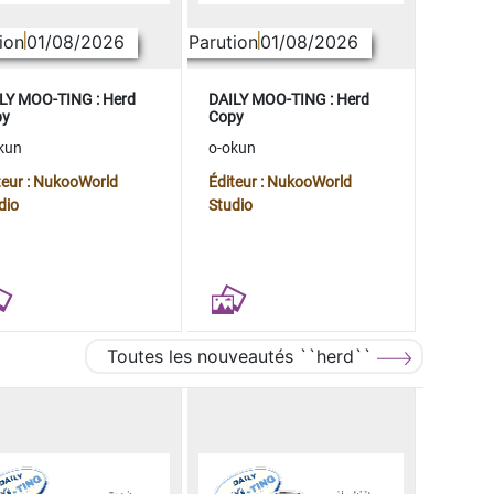
ion
01/08/2026
Parution
01/08/2026
LY MOO-TING : Herd
DAILY MOO-TING : Herd
py
Copy
kun
o-okun
teur : NukooWorld
Éditeur : NukooWorld
dio
Studio
Toutes les nouveautés ``herd``