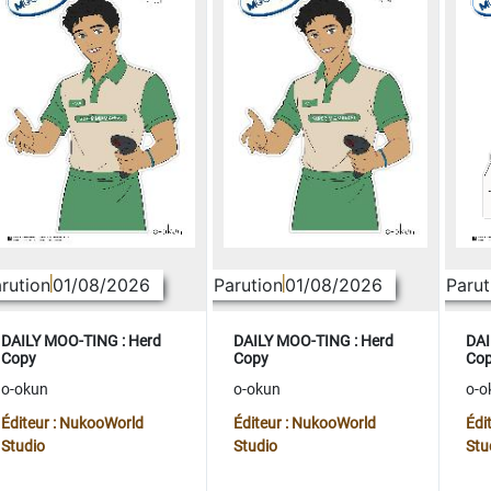
rution
01/08/2026
Parution
01/08/2026
Parut
DAILY MOO-TING : Herd
DAILY MOO-TING : Herd
DAI
Copy
Copy
Co
o-okun
o-okun
o-o
Éditeur : NukooWorld
Éditeur : NukooWorld
Édi
Studio
Studio
Stu