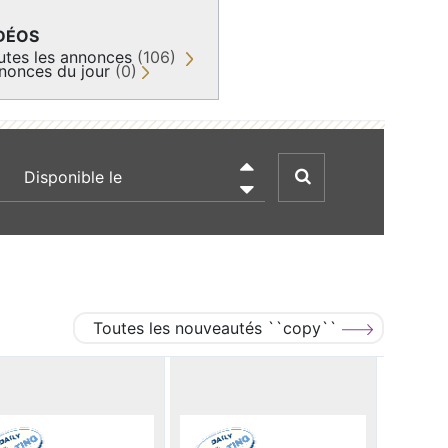
DÉOS
utes les annonces
(106)
nonces du jour
(0)
recherche par date

Toutes les nouveautés ``copy``