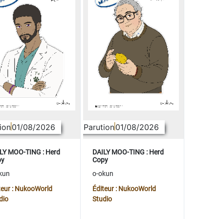
ion
01/08/2026
Parution
01/08/2026
LY MOO-TING : Herd
DAILY MOO-TING : Herd
py
Copy
kun
o-okun
teur : NukooWorld
Éditeur : NukooWorld
dio
Studio