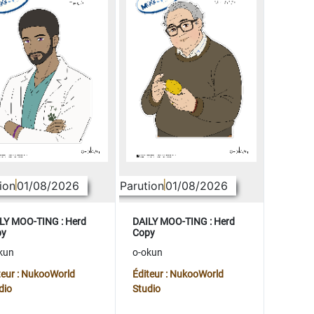
ion
01/08/2026
Parution
01/08/2026
LY MOO-TING : Herd
DAILY MOO-TING : Herd
py
Copy
kun
o-okun
teur : NukooWorld
Éditeur : NukooWorld
dio
Studio