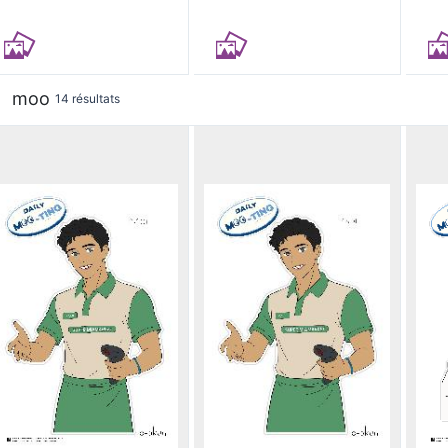
moo
14 résultats