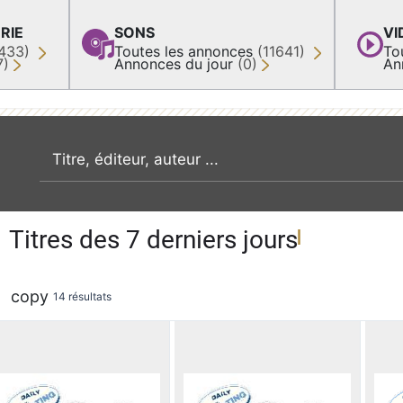
RIE
SONS
VI
433)
Toutes les annonces
(11641)
To
7)
Annonces du jour
(0)
An
recherche par mot clé
Titres des 7 derniers jours
copy
14 résultats