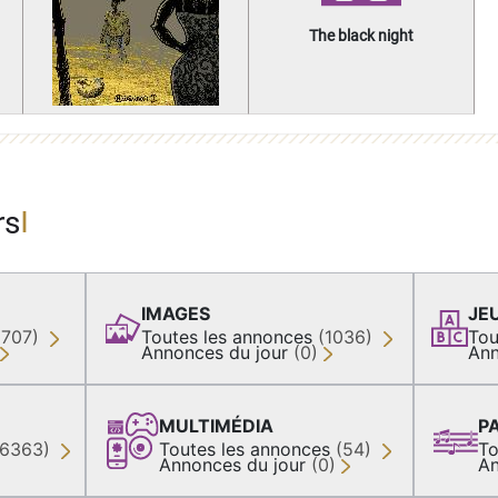
The black night
rs
IMAGES
JE
(707)
Toutes les annonces
(1036)
Tou
Annonces du jour
(0)
Ann
MULTIMÉDIA
P
36363)
Toutes les annonces
(54)
To
Annonces du jour
(0)
An