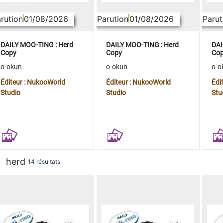
rution
01/08/2026
Parution
01/08/2026
Parut
DAILY MOO-TING : Herd
DAILY MOO-TING : Herd
DAI
Copy
Copy
Co
o-okun
o-okun
o-o
Éditeur : NukooWorld
Éditeur : NukooWorld
Édi
Studio
Studio
Stu
herd
14 résultats