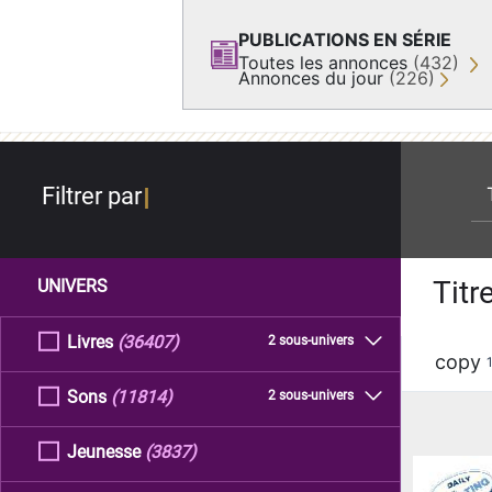
PUBLICATIONS EN SÉRIE
Toutes les annonces
(432)
Annonces du jour
(226)
re
Filtrer par
Titr
UNIVERS
Livres
(36407)
2 sous-univers
copy
Sons
(11814)
2 sous-univers
Jeunesse
(3837)