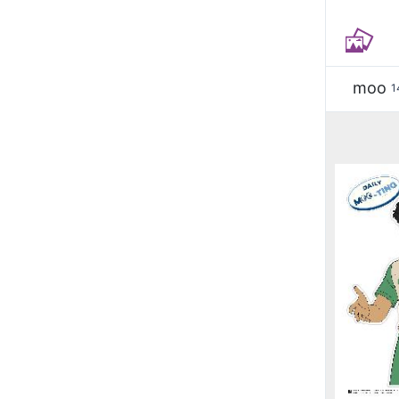
moo
1