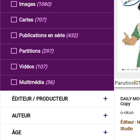
Images
(1060)
Cartes
(707)
Publications en série
(432)
Partitions
(297)
Vidéos
(107)
Multimédia
(56)
Parution
0
ÉDITEUR / PRODUCTEUR
DAILY MOO
Copy
o-okun
AUTEUR
Éditeur :
Studio
ÂGE