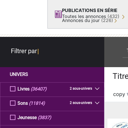
PUBLICATIONS EN SÉRIE
Toutes les annonces
(432)
Annonces du jour
(226)
re
Filtrer par
Titr
UNIVERS
Livres
(36407)
2 sous-univers
copy
Sons
(11814)
2 sous-univers
Jeunesse
(3837)