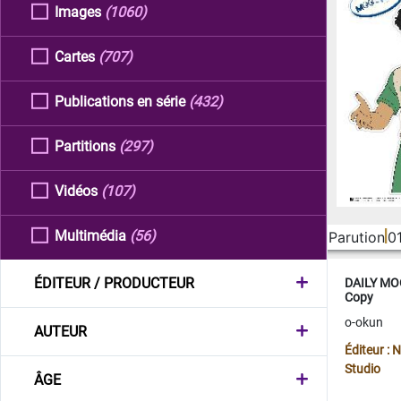
Images
(1060)
Cartes
(707)
Publications en série
(432)
Partitions
(297)
Vidéos
(107)
Multimédia
(56)
Parution
0
ÉDITEUR / PRODUCTEUR
DAILY MOO
Copy
o-okun
AUTEUR
Éditeur :
Studio
ÂGE