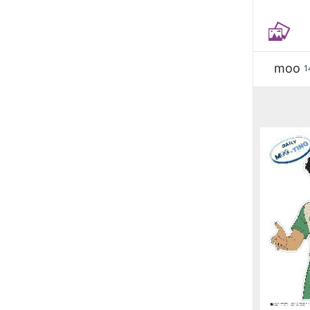
moo
1