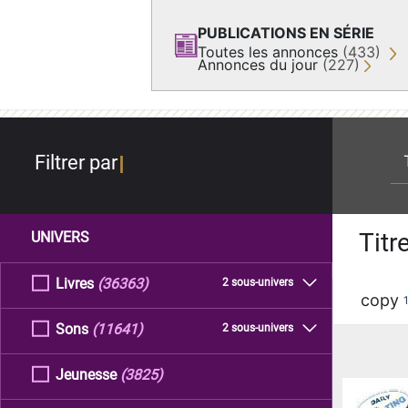
PUBLICATIONS EN SÉRIE
Toutes les annonces
(433)
Annonces du jour
(227)
re
Filtrer par
Titr
UNIVERS
Livres
(36363)
2 sous-univers
copy
Sons
(11641)
2 sous-univers
Jeunesse
(3825)