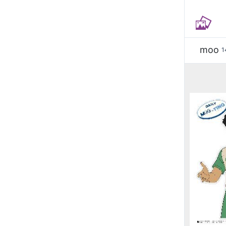
moo
1