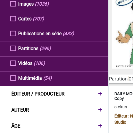
Images
(1036)
Cartes
(707)
Publications en série
(433)
Partitions
(296)
Vidéos
(106)
Multimédia
(54)
Parution
0
ÉDITEUR / PRODUCTEUR
DAILY MOO
Copy
o-okun
AUTEUR
Éditeur :
Studio
ÂGE