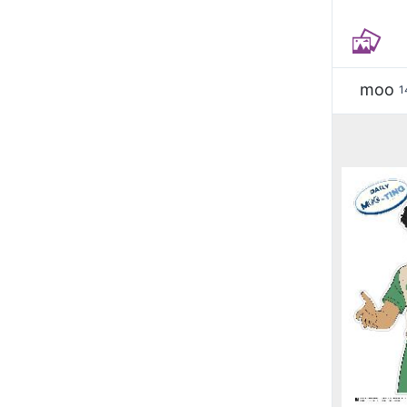
moo
1