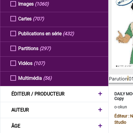
Images
(1060)
Cartes
(707)
Publications en série
(432)
Partitions
(297)
Vidéos
(107)
Multimédia
(56)
Parution
0
ÉDITEUR / PRODUCTEUR
DAILY MOO
Copy
o-okun
AUTEUR
Éditeur :
Studio
ÂGE