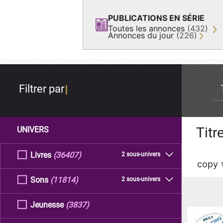
PUBLICATIONS EN SÉRIE
Toutes les annonces
(432)
Annonces du jour
(226)
re
Filtrer par
Titr
UNIVERS
Livres
(36407)
2 sous-univers
copy
Sons
(11814)
2 sous-univers
Jeunesse
(3837)