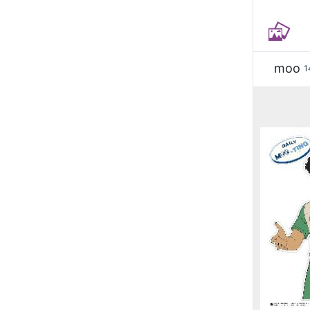
moo
1