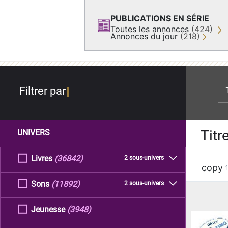
PUBLICATIONS EN SÉRIE
Toutes les annonces
(424)
Annonces du jour
(218)
re
Filtrer par
Titr
UNIVERS
Livres
(36842)
2 sous-univers
copy
Sons
(11892)
2 sous-univers
Jeunesse
(3948)