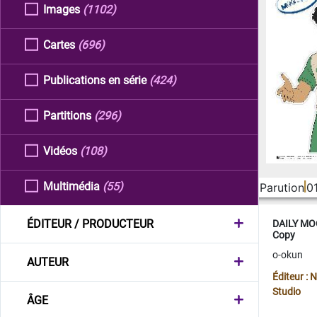
Images
(1102)
Cartes
(696)
Publications en série
(424)
Partitions
(296)
Vidéos
(108)
Multimédia
(55)
Parution
0
ÉDITEUR / PRODUCTEUR
DAILY MOO
Copy
o-okun
AUTEUR
Éditeur :
Studio
ÂGE