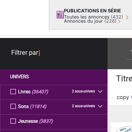
PUBLICATIONS EN SÉRIE
Toutes les annonces
(432)
Annonces du jour
(226)
re
Filtrer par
Titr
UNIVERS
Livres
(36407)
2 sous-univers
copy
Sons
(11814)
2 sous-univers
Jeunesse
(3837)