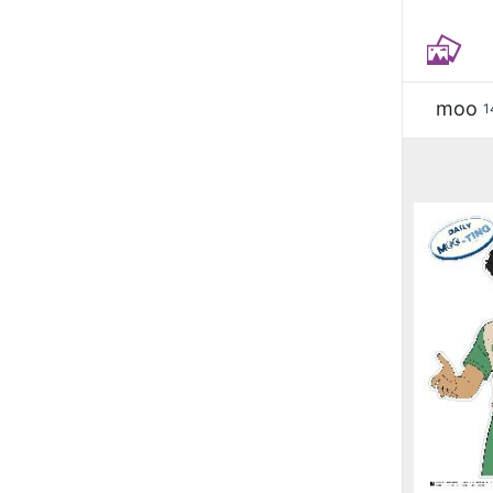
moo
1