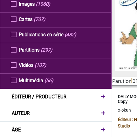
Images
(1060)
Cartes
(707)
Publications en série
(432)
Partitions
(297)
Vidéos
(107)
Multimédia
(56)
Parution
0
ÉDITEUR / PRODUCTEUR
DAILY MOO
Copy
o-okun
AUTEUR
Éditeur :
Studio
ÂGE