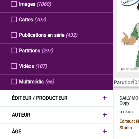
Images
(1060)
Cartes
(707)
Publications en série
(432)
Partitions
(297)
Vidéos
(107)
Multimédia
(56)
Parution
0
ÉDITEUR / PRODUCTEUR
DAILY MOO
Copy
o-okun
AUTEUR
Éditeur :
Studio
ÂGE