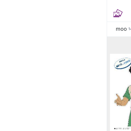
moo
1