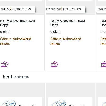
rution
01/08/2026
Parution
01/08/2026
Parut
DAILY MOO-TING : Herd
DAILY MOO-TING : Herd
DAI
Copy
Copy
Co
o-okun
o-okun
o-o
Éditeur : NukooWorld
Éditeur : NukooWorld
Édi
Studio
Studio
Stu
herd
14 résultats