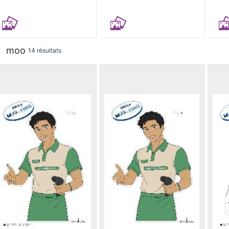
moo
14 résultats