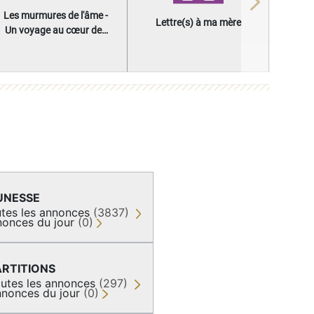
Next
Les murmures de l'âme -
Lettre(s) à ma mère
Un voyage au cœur des
questions qui façonnent
une vie
UNESSE
tes les annonces
(3837)
onces du jour
(0)
ARTITIONS
utes les annonces
(297)
nonces du jour
(0)