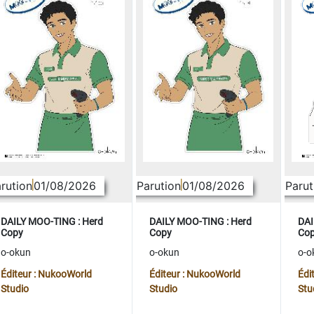
rution
01/08/2026
Parution
01/08/2026
Parut
DAILY MOO-TING : Herd
DAILY MOO-TING : Herd
DAI
Copy
Copy
Co
o-okun
o-okun
o-o
Éditeur : NukooWorld
Éditeur : NukooWorld
Édi
Studio
Studio
Stu