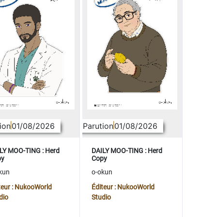
ion
01/08/2026
Parution
01/08/2026
LY MOO-TING : Herd
DAILY MOO-TING : Herd
py
Copy
kun
o-okun
teur : NukooWorld
Éditeur : NukooWorld
dio
Studio