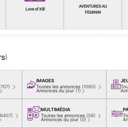
AVENTURES AU
Love of Kill
FEMININ
rs
IMAGES
JE
(707)
Toutes les annonces
(1060)
Tou
Annonces du jour
(1)
Ann
MULTIMÉDIA
P
36407)
Toutes les annonces
(56)
To
Annonces du jour
(0)
An