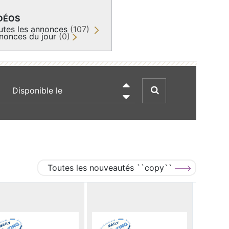
DÉOS
utes les annonces
(107)
nonces du jour
(0)
recherche par date

Toutes les nouveautés ``copy``