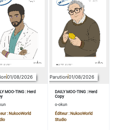
ion
01/08/2026
Parution
01/08/2026
LY MOO-TING : Herd
DAILY MOO-TING : Herd
py
Copy
kun
o-okun
teur : NukooWorld
Éditeur : NukooWorld
dio
Studio