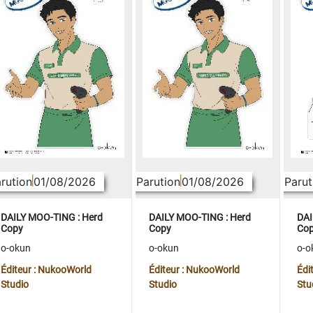
rution
01/08/2026
Parution
01/08/2026
Parut
DAILY MOO-TING : Herd
DAILY MOO-TING : Herd
DAI
Copy
Copy
Co
o-okun
o-okun
o-o
Éditeur : NukooWorld
Éditeur : NukooWorld
Édi
Studio
Studio
Stu