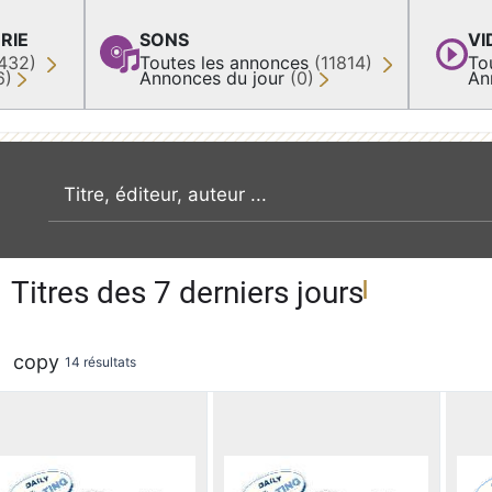
RIE
SONS
VI
432)
Toutes les annonces
(11814)
To
6)
Annonces du jour
(0)
An
recherche par mot clé
Titres des 7 derniers jours
copy
14 résultats