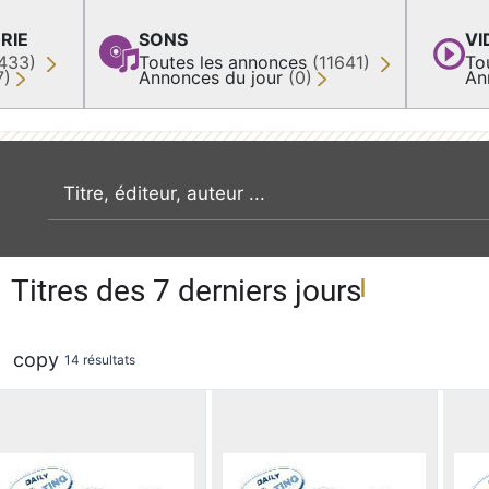
RIE
SONS
VI
433)
Toutes les annonces
(11641)
To
7)
Annonces du jour
(0)
An
recherche par mot clé
Titres des 7 derniers jours
copy
14 résultats