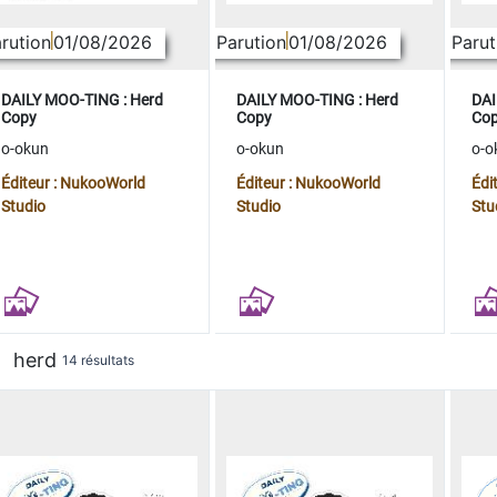
rution
01/08/2026
Parution
01/08/2026
Parut
DAILY MOO-TING : Herd
DAILY MOO-TING : Herd
DAI
Copy
Copy
Co
o-okun
o-okun
o-o
Éditeur : NukooWorld
Éditeur : NukooWorld
Édi
Studio
Studio
Stu
herd
14 résultats