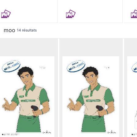
moo
14 résultats