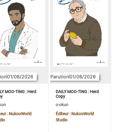
ion
01/08/2026
Parution
01/08/2026
LY MOO-TING : Herd
DAILY MOO-TING : Herd
py
Copy
kun
o-okun
teur : NukooWorld
Éditeur : NukooWorld
dio
Studio