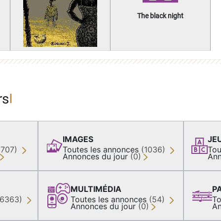
The black night
rs
IMAGES
JE
(707)
Toutes les annonces
(1036)
Tou
Annonces du jour
(0)
Ann
MULTIMÉDIA
P
36363)
Toutes les annonces
(54)
To
Annonces du jour
(0)
An