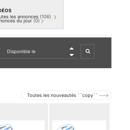
DÉOS
utes les annonces
(106)
nonces du jour
(0)
recherche par date

Toutes les nouveautés ``copy``