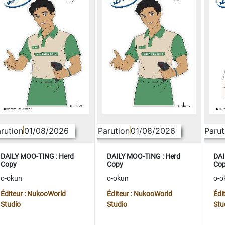
rution
01/08/2026
Parution
01/08/2026
Parut
DAILY MOO-TING : Herd
DAILY MOO-TING : Herd
DAI
Copy
Copy
Co
o-okun
o-okun
o-o
Éditeur : NukooWorld
Éditeur : NukooWorld
Édi
Studio
Studio
Stu