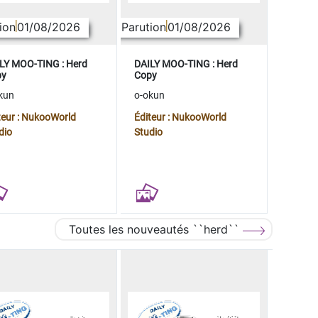
ion
01/08/2026
Parution
01/08/2026
LY MOO-TING : Herd
DAILY MOO-TING : Herd
py
Copy
kun
o-okun
teur : NukooWorld
Éditeur : NukooWorld
dio
Studio
Toutes les nouveautés ``herd``