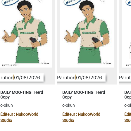
rution
01/08/2026
Parution
01/08/2026
Parut
DAILY MOO-TING : Herd
DAILY MOO-TING : Herd
DAI
Copy
Copy
Co
o-okun
o-okun
o-o
Éditeur : NukooWorld
Éditeur : NukooWorld
Édi
Studio
Studio
Stu