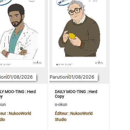
ion
01/08/2026
Parution
01/08/2026
LY MOO-TING : Herd
DAILY MOO-TING : Herd
py
Copy
kun
o-okun
teur : NukooWorld
Éditeur : NukooWorld
dio
Studio