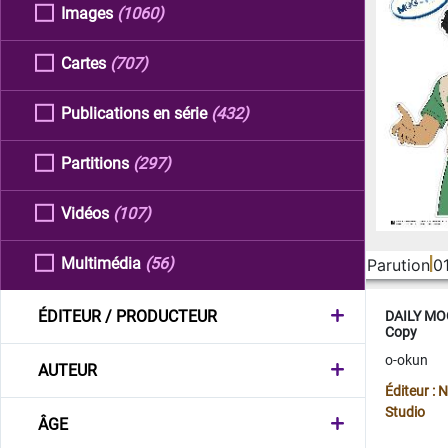
Images
(1060)
Cartes
(707)
Publications en série
(432)
Partitions
(297)
Vidéos
(107)
Multimédia
(56)
Parution
0
ÉDITEUR / PRODUCTEUR
DAILY MOO
Copy
o-okun
AUTEUR
Éditeur :
Studio
ÂGE