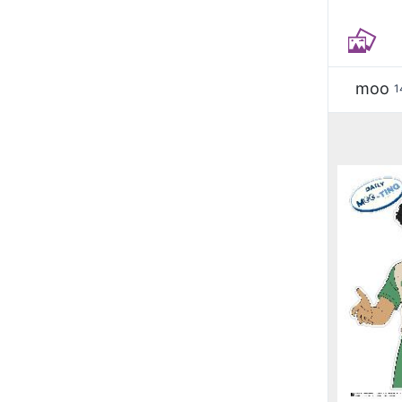
moo
1