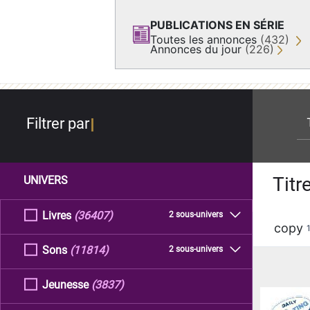
PUBLICATIONS EN SÉRIE
Toutes les annonces
(432)
Annonces du jour
(226)
re
Filtrer par
Titr
UNIVERS
Livres
(36407)
2 sous-univers
copy
Sons
(11814)
2 sous-univers
Jeunesse
(3837)