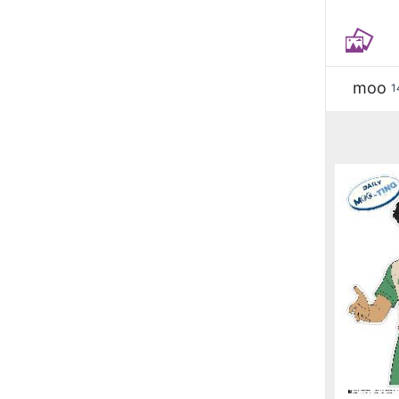
moo
1