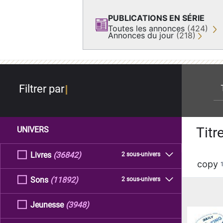
PUBLICATIONS EN SÉRIE
Toutes les annonces
(424)
Annonces du jour
(218)
re
Filtrer par
Titr
UNIVERS
Livres
(36842)
2 sous-univers
copy
Sons
(11892)
2 sous-univers
Jeunesse
(3948)