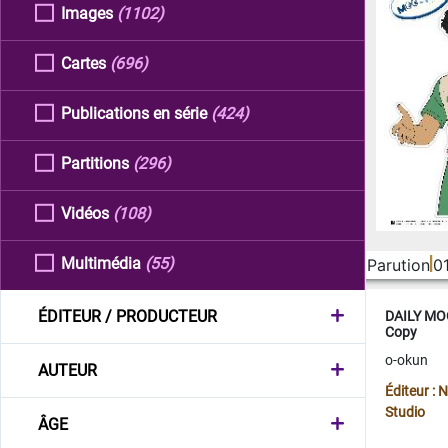
Images
(1102)
Cartes
(696)
Publications en série
(424)
Partitions
(296)
Vidéos
(108)
Multimédia
(55)
Parution
0
ÉDITEUR / PRODUCTEUR
DAILY MOO
Copy
o-okun
AUTEUR
Éditeur :
Studio
ÂGE