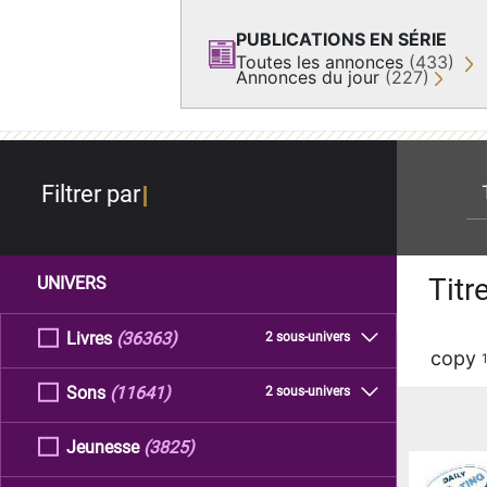
PUBLICATIONS EN SÉRIE
Toutes les annonces
(433)
Annonces du jour
(227)
re
Filtrer par
Titr
UNIVERS
Livres
(36363)
2 sous-univers
copy
Sons
(11641)
2 sous-univers
Jeunesse
(3825)