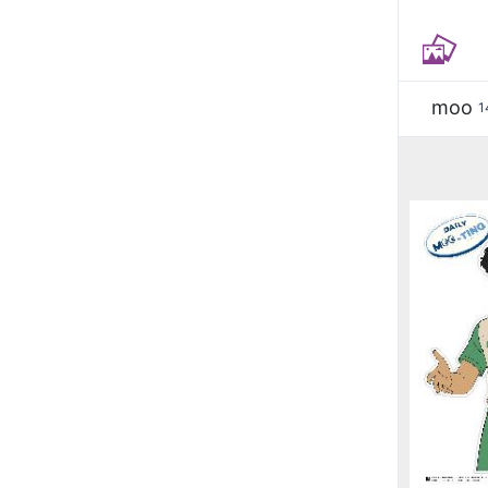
moo
1