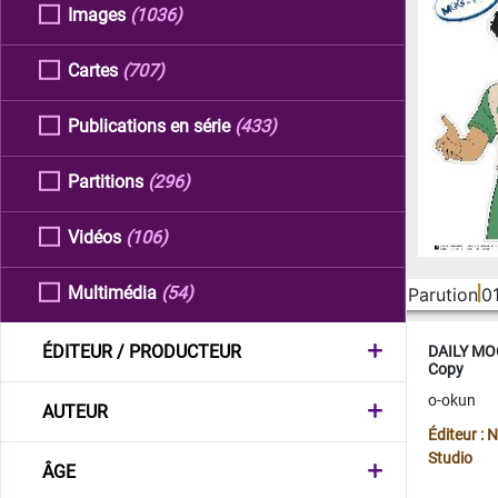
Images
(1036)
Cartes
(707)
Publications en série
(433)
Partitions
(296)
Vidéos
(106)
Multimédia
(54)
Parution
0
ÉDITEUR / PRODUCTEUR
DAILY MOO
Copy
o-okun
AUTEUR
Éditeur :
Studio
ÂGE