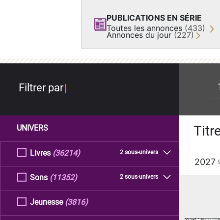
PUBLICATIONS EN SÉRIE
Toutes les annonces
(433)
Annonces du jour
(227)
re
Filtrer par
Titr
UNIVERS
Livres
(36214)
2 sous-univers
2027
Sons
(11352)
2 sous-univers
Jeunesse
(3816)