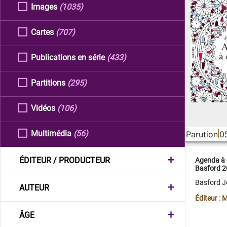
Images
(1035)
Cartes
(707)
Publications en série
(433)
Partitions
(295)
Vidéos
(106)
Multimédia
(56)
Parution
0
ÉDITEUR / PRODUCTEUR
Agenda à 
Basford 
Basford 
AUTEUR
Éditeur :
ÂGE