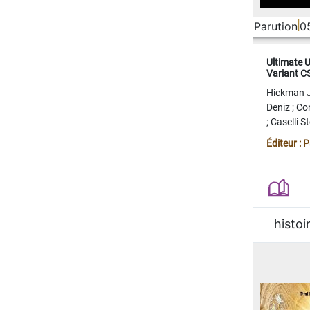
Parution
0
Ultimate 
Variant 
FERME
Hickman 
Deniz
;
Co
;
Caselli 
Juan
;
Mo
Éditeur : 
histoi